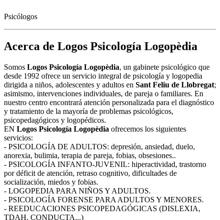
Psicólogos
Acerca de Logos Psicología Logopèdia
Somos
Logos Psicología Logopèdia
, un gabinete psicológico que
desde 1992 ofrece un servicio integral de psicología y logopedia
dirigida a niños, adolescentes y adultos en
Sant Feliu de Llobregat
;
asimismo, intervenciones individuales, de pareja o familiares. En
nuestro centro encontrará atención personalizada para el diagnóstico
y tratamiento de la mayoría de problemas psicológicos,
psicopedagógicos y logopédicos.
EN
Logos Psicología Logopèdia
ofrecemos los siguientes
servicios:
- PSICOLOGÍA DE ADULTOS: depresión, ansiedad, duelo,
anorexia, bulimia, terapia de pareja, fobias, obsesiones..
- PSICOLOGÍA INFANTO-JUVENIL: hiperactividad, trastorno
por déficit de atención, retraso cognitivo, dificultades de
socialización, miedos y fobias.
- LOGOPEDIA PARA NIÑOS Y ADULTOS.
- PSICOLOGÍA FORENSE PARA ADULTOS Y MENORES.
- REEDUCACIONES PSICOPEDAGÓGICAS (DISLEXIA,
TDAH, CONDUCTA...)