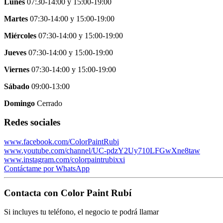
Lunes
07:30-14:00
y
15:00-19:00
Martes
07:30-14:00
y
15:00-19:00
Miércoles
07:30-14:00
y
15:00-19:00
Jueves
07:30-14:00
y
15:00-19:00
Viernes
07:30-14:00
y
15:00-19:00
Sábado
09:00-13:00
Domingo
Cerrado
Redes sociales
www.facebook.com/ColorPaintRubi
www.youtube.com/channel/UC-pdzY2Uy710LFGwXne8taw
www.instagram.com/colorpaintrubixxi
Contáctame por WhatsApp
Contacta con
Color Paint Rubí
Si incluyes tu teléfono, el negocio te podrá llamar