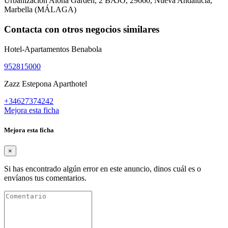
Urbanización Aloha Garden, 2 BAJO
,
29660
,
Nueva Andalucía,
Marbella
(
MÁLAGA
)
Contacta con otros negocios similares
Hotel-Apartamentos Benabola
952815000
Zazz Estepona Aparthotel
+34627374242
Mejora esta ficha
Mejora esta ficha
×
Si has encontrado algún error en este anuncio, dinos cuál es o
envíanos tus comentarios.