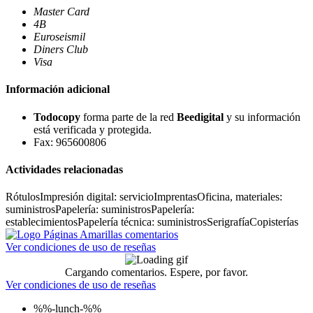
Master Card
4B
Euroseismil
Diners Club
Visa
Información adicional
Todocopy
forma parte de la red
Beedigital
y su información
está verificada y protegida.
Fax: 965600806
Actividades relacionadas
Rótulos
Impresión digital: servicio
Imprentas
Oficina, materiales:
suministros
Papelería: suministros
Papelería:
establecimientos
Papelería técnica: suministros
Serigrafía
Copisterías
Ver condiciones de uso de reseñas
Cargando comentarios. Espere, por favor.
Ver condiciones de uso de reseñas
%%-lunch-%%