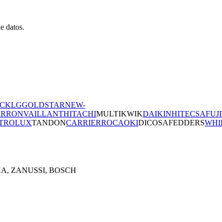
e datos.
ECK
LG
GOLDSTAR
NEW-
ARRON
VAILLANT
HITACHI
MULTIKWIK
DAIKIN
HITECSA
FUJ
TROLUX
TANDON
CARRIER
ROCA
OKI
DICOSA
FEDDERS
WHI
EKA, ZANUSSI, BOSCH