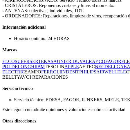
- AIRE ACONDICIONADO: Servicio Técnico todas las marcas.
- CRISTALEROS: Reponemos cristales y lunas al momento.
- ANTENAS: colectivas, individuales, TDT.
- ORDENADORES: Reparaciones, limpieza de virus, recuperación d
Información adicional
Horario continuo: 24 HORAS
Marcas
ELCO
SUPERSER
TEKA
SAUNIER DUVAL
RAYCO
FAGOR
FL
POL
DELONGHI
IBM
TESOLIN
APPLE
AHTEC
NEC
DELL
GAB
ELECTRIC
SAMPO
FERROLI
INDESIT
PHILIPS
AIRWELL
ELEC
BELLT
YAVOI REPARACIONES
Servicio técnico
Servicio técnico: EDESA, FAGOR, JUNKERS, MIELE, T
Este negocio no admite opiniones y valoraciones sobre su actividad
Otras direcciones