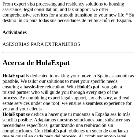
From expert visa processing and residency solutions to housing
assistance, legal consultation, and tax support, we offer
comprehensive services for a smooth transition to your new life * Su
destino único para todas sus necesidades de reubicación en España.
Actividades
ASESORIAS PARA EXTRANJEROS
Acerca de HolaExpat
HolaExpat
is dedicated to making your move to Spain as smooth as
possible. We tailor our solutions to meet your specific needs,
ensuring a hassle-free relocation. With
HolaExpat
, you gain a
trusted partner who will guide you through every step of the
process. By combining expert legal support, tax advisory, and real
estate services under one roof, we ensure a seamless experience for
you and your clients.
HolaExpat
se dedica a hacer que tu mudanza a España sea lo más
sencilla posible. Adaptamos nuestras soluciones para satisfacer sus
necesidades específicas, garantizando una reubicación sin
complicaciones. Con
HolaExpat
, obtienes un socio de confianza
que te guiará en cada paso del proceso. Al combinar apoyo legal