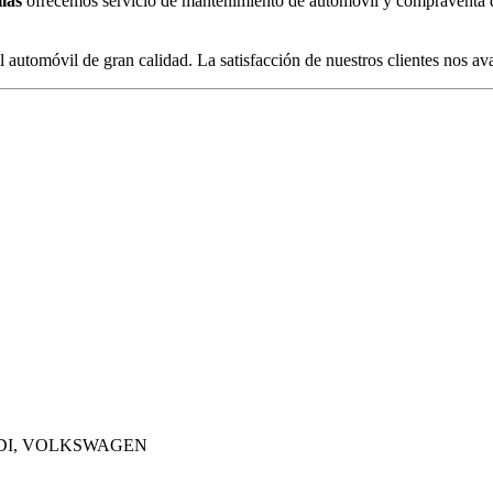
las
ofrecemos servicio de mantenimiento de automóvil y compraventa d
l automóvil de gran calidad. La satisfacción de nuestros clientes nos ava
AUDI, VOLKSWAGEN