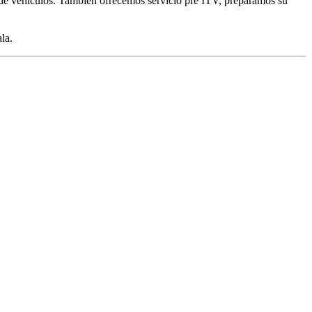
e vehículos. También ofrecemos servicio pre ITV, preparamos su
la.