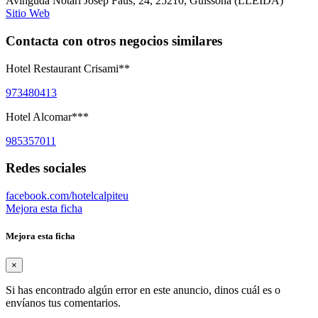
Avinguda Notari Josep Faus, 24
,
25210
,
Guissona
(
LLEIDA
)
Sitio Web
Contacta con otros negocios similares
Hotel Restaurant Crisami**
973480413
Hotel Alcomar***
985357011
Redes sociales
facebook.com/hotelcalpiteu
Mejora esta ficha
Mejora esta ficha
×
Si has encontrado algún error en este anuncio, dinos cuál es o
envíanos tus comentarios.