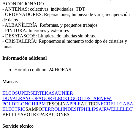
ACONDICIONADO.
- ANTENAS: colectivas, individuales, TDT
- ORDENADORES: Reparaciones, limpieza de virus, recuperación
de datos
- ALBAÑÍLERÍA: Reformas, y pequeños trabajos.
- PINTURA: Interiores y exteriores
- DESATASCOS: Limpieza de tuberías sin obras.
- CRISTALERÍA: Reponemos al momento todo tipo de cristales y
lunas
Información adicional
Horario continuo: 24 HORAS
Marcas
ELCO
SUPERSER
TEKA
SAUNIER
DUVAL
RAYCO
FAGOR
FLECK
LG
GOLDSTAR
NEW-
POL
DELONGHI
IBM
TESOLIN
APPLE
AHTEC
NEC
DELL
GAB
ELECTRIC
SAMPO
FERROLI
INDESIT
PHILIPS
AIRWELL
ELEC
BELLT
YAVOI REPARACIONES
Servicio técnico