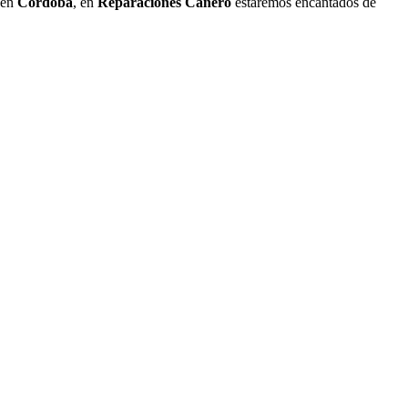
 en
Córdoba
, en
Reparaciones Cañero
estaremos encantados de