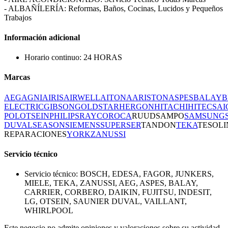
- ALBAÑÍLERÍA: Reformas, Baños, Cocinas, Lucidos y Pequeños
Trabajos
Información adicional
Horario continuo: 24 HORAS
Marcas
AEG
AGNI
AIRIS
AIRWELL
AITONA
ARISTON
ASPES
BALAY
B
ELECTRIC
GIBSON
GOLDSTAR
HERGON
HITACHI
HITECSA
I
POL
OTSEIN
PHILIPS
RAYCO
ROCA
RUUD
SAMPO
SAMSUNG
DUVAL
SEASON
SIEMENS
SUPERSER
TANDON
TEKA
TESOLI
REPARACIONES
YORK
ZANUSSI
Servicio técnico
Servicio técnico: BOSCH, EDESA, FAGOR, JUNKERS,
MIELE, TEKA, ZANUSSI, AEG, ASPES, BALAY,
CARRIER, CORBERO, DAIKIN, FUJITSU, INDESIT,
LG, OTSEIN, SAUNIER DUVAL, VAILLANT,
WHIRLPOOL
Este negocio no admite opiniones y valoraciones sobre su actividad