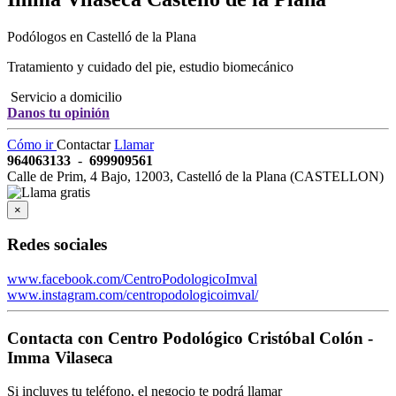
Podólogos en Castelló de la Plana
Tratamiento y cuidado del pie, estudio biomecánico
Servicio a domicilio
Danos tu opinión
Cómo ir
Contactar
Llamar
964063133
-
699909561
Calle de Prim, 4 Bajo
,
12003
,
Castelló de la Plana
(
CASTELLON
)
×
Redes sociales
www.facebook.com/CentroPodologicoImval
www.instagram.com/centropodologicoimval/
Contacta con
Centro Podológico Cristóbal Colón -
Imma Vilaseca
Si incluyes tu teléfono, el negocio te podrá llamar