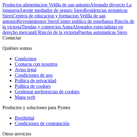
Productos alimentacion Velilla de san antonio
Abogado divorcio La
jonquera
Agente mediador de seguro Siero
Residencias geriatricas
Siero
Centros de educacion y formacion Velilla de san
antonio
Revestimientos Siero
Centro publico de enseñanza Rincón de
la victoria
Tiendas y comercios Anna
Abogados especialistas en
derecho mercantil Rincón de la victoria
Puertas automaticas Siero
Contactar
Quiénes somos
Conócenos
Contacta con nosotros
Aviso legal
Condiciones de uso
Política de privacidad
Política de cookies
Gestionar preferencias de cookies
Mapa web
Productos y soluciones para Pymes
Beedigital
Condiciones de contratación
Otros servicios