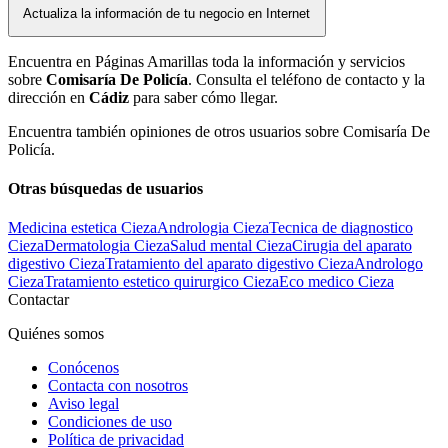
Actualiza la información de tu negocio en Internet
Encuentra en Páginas Amarillas toda la información y servicios
sobre
Comisaría De Policía
. Consulta el teléfono de contacto y la
dirección en
Cádiz
para saber cómo llegar.
Encuentra también opiniones de otros usuarios sobre Comisaría De
Policía.
Otras búsquedas de usuarios
Medicina estetica Cieza
Andrologia Cieza
Tecnica de diagnostico
Cieza
Dermatologia Cieza
Salud mental Cieza
Cirugia del aparato
digestivo Cieza
Tratamiento del aparato digestivo Cieza
Andrologo
Cieza
Tratamiento estetico quirurgico Cieza
Eco medico Cieza
Contactar
Quiénes somos
Conócenos
Contacta con nosotros
Aviso legal
Condiciones de uso
Política de privacidad