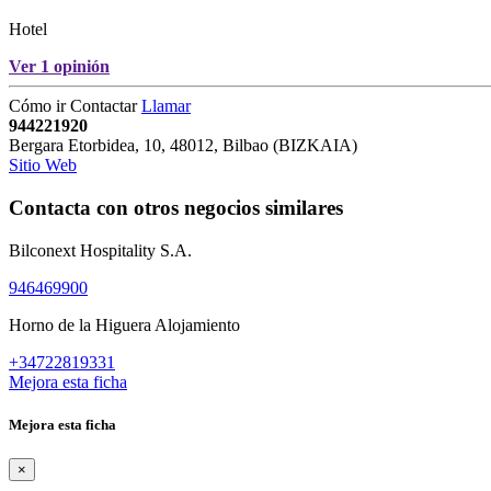
Hotel
Ver 1 opinión
Cómo ir
Contactar
Llamar
944221920
Bergara Etorbidea, 10
,
48012
,
Bilbao
(
BIZKAIA
)
Sitio Web
Contacta con otros negocios similares
Bilconext Hospitality S.A.
946469900
Horno de la Higuera Alojamiento
+34722819331
Mejora esta ficha
Mejora esta ficha
×