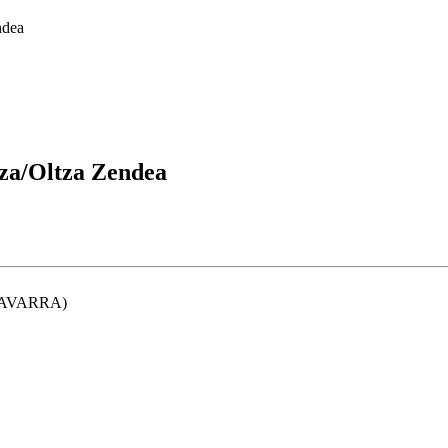
ndea
za/Oltza Zendea
AVARRA
)