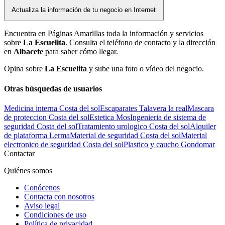
Actualiza la información de tu negocio en Internet
Encuentra en Páginas Amarillas toda la información y servicios
sobre
La Escuelita
. Consulta el teléfono de contacto y la dirección
en
Albacete
para saber cómo llegar.
Opina sobre
La Escuelita
y sube una foto o vídeo del negocio.
Otras búsquedas de usuarios
Medicina interna Costa del sol
Escaparates Talavera la real
Mascara
de proteccion Costa del sol
Estetica Mos
Ingenieria de sistema de
seguridad Costa del sol
Tratamiento urologico Costa del sol
Alquiler
de plataforma Lerma
Material de seguridad Costa del sol
Material
electronico de seguridad Costa del sol
Plastico y caucho Gondomar
Contactar
Quiénes somos
Conócenos
Contacta con nosotros
Aviso legal
Condiciones de uso
Política de privacidad