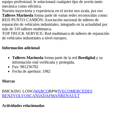
equipo profesional, le solucionará cualquier tipo de avería tanto
mecánica como eléctrica.
Nuestra trayectoria y experiencia en el sector nos avala, por eso
Talleres Marineda
forma parte de varias redes reconocidas como:
RED PUNTO CAMIÓN: Asociación nacional de talleres de
reparación de vehículos industriales, integrado en la actualidad por
más de 310 talleres multimarca.
TOP TRUCK SERVICE: Red multimarca de talleres de reparación
de vehículos industriales a nivel europeo.
Información adicional
Talleres Marineda
forma parte de la red
Beedigital
y su
información está verificada y protegida.
Fax: 981256782
Fecha de apertura: 1982
Marcas
BMC
KING LONG
WABCO
BPW
IVECO
MERCEDES
BENZ
VOLVO
SCANIA
DAF
MAN
RENAULT
Actividades relacionadas