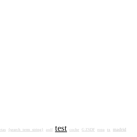
test
madrid
etas
{search_term_string}
asdf
coche
G ZSDF
ropa
tx