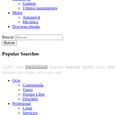
Gadgets
Últimos lanzamientos
Motor
Automóvil
Mecánica
Descarga ebooks
Buscar:
Popular Searches
eurovision
mascotas
madrid
viaj
G ZSDF
coche
destacado
dientes
abogados
asdf
viñetas
perro
viaje
ropa
Ocio
Gastronomía
Viajes
Tiempo Libre
Descubre
Profesional
Legal
Servicios