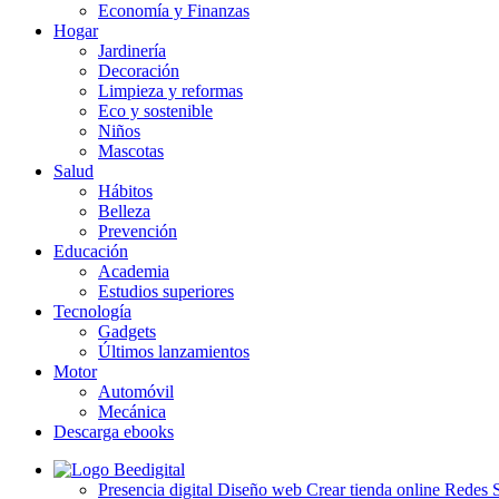
Economía y Finanzas
Hogar
Jardinería
Decoración
Limpieza y reformas
Eco y sostenible
Niños
Mascotas
Salud
Hábitos
Belleza
Prevención
Educación
Academia
Estudios superiores
Tecnología
Gadgets
Últimos lanzamientos
Motor
Automóvil
Mecánica
Descarga ebooks
Presencia digital
Diseño web
Crear tienda online
Redes S