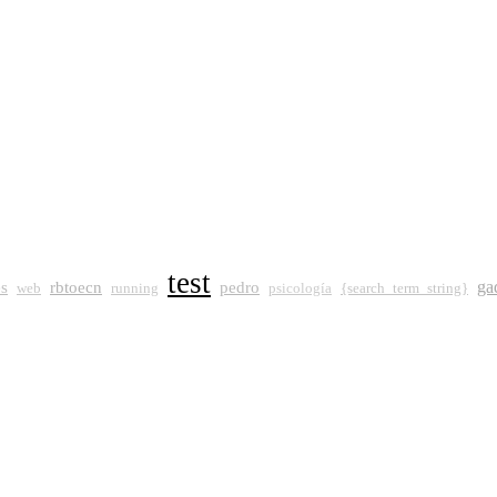
test
ga
es
rbtoecn
pedro
web
running
psicología
{search_term_string}