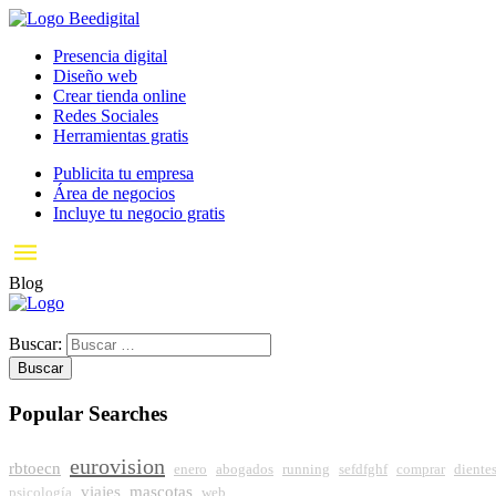
Presencia digital
Diseño web
Crear tienda online
Redes Sociales
Herramientas gratis
Publicita tu empresa
Área de negocios
Incluye tu negocio gratis
Blog
El blog de
Páginas Amarillas
: consejos y artículos de interés
Buscar:
Popular Searches
eurovision
rbtoecn
enero
abogados
running
sefdfghf
comprar
diente
viajes
mascotas
psicología
web