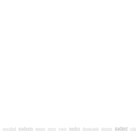
gadget
gadgets
pedro
s
navidad
motor
perro
viaje
destacado
design
viñ