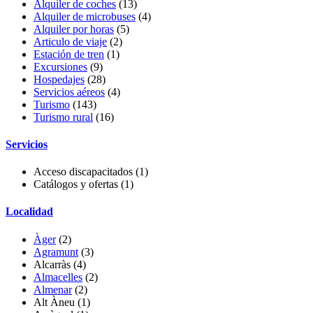
Alquiler de coches
(13)
Alquiler de microbuses
(4)
Alquiler por horas
(5)
Articulo de viaje
(2)
Estación de tren
(1)
Excursiones
(9)
Hospedajes
(28)
Servicios aéreos
(4)
Turismo
(143)
Turismo rural
(16)
Servicios
Acceso discapacitados
(1)
Catálogos y ofertas
(1)
Localidad
Àger
(2)
Agramunt
(3)
Alcarràs
(4)
Almacelles
(2)
Almenar
(2)
Alt Àneu
(1)