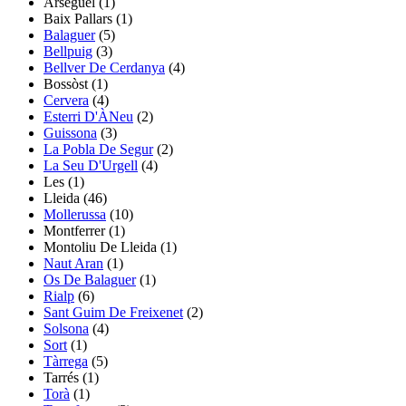
Arsèguel
(1)
Baix Pallars
(1)
Balaguer
(5)
Bellpuig
(3)
Bellver De Cerdanya
(4)
Bossòst
(1)
Cervera
(4)
Esterri D'ÀNeu
(2)
Guissona
(3)
La Pobla De Segur
(2)
La Seu D'Urgell
(4)
Les
(1)
Lleida (46)
Mollerussa
(10)
Montferrer
(1)
Montoliu De Lleida
(1)
Naut Aran
(1)
Os De Balaguer
(1)
Rialp
(6)
Sant Guim De Freixenet
(2)
Solsona
(4)
Sort
(1)
Tàrrega
(5)
Tarrés
(1)
Torà
(1)