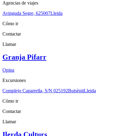
Agencias de viajes
Avinguda Segre, 6
25007
Lleida
Cómo ir
Contactar
Llamar
Granja Pifarr
Opina
Excursiones
Complejo Caparrella, S/N 0
25192
Butsènit
Lleida
Cómo ir
Contactar
Llamar
Ilerda Culturs