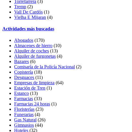
Torrefarrera
(3)
Tremp
(2)
Vall De Cardós
(1)
Vielha E Mijaran
(4)
Actividades más buscadas
Abogados
(170)
Almacenes de hierro
(10)
Alquiler de coches
(13)
Alquiler de furgonetas
(4)
Bazares
(6)
Comisaría de la Policía Nacional
(2)
Copistería
(18)
Desguaces
(11)
Empresas de limpieza
(64)
Estación de Tren
(1)
Estanco
(13)
Farmacias
(33)
Farmacias 24 horas
(1)
Floristerías
(23)
Funerarias
(4)
Gas Natural
(26)
Gimnasios
(44)
Hoteles
(32)