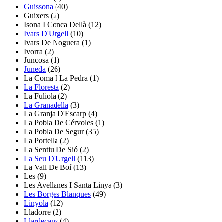
Guissona
(40)
Guixers
(2)
Isona I Conca Dellà
(12)
Ivars D'Urgell
(10)
Ivars De Noguera
(1)
Ivorra
(2)
Juncosa
(1)
Juneda
(26)
La Coma I La Pedra
(1)
La Floresta
(2)
La Fuliola
(2)
La Granadella
(3)
La Granja D'Escarp
(4)
La Pobla De Cérvoles
(1)
La Pobla De Segur (35)
La Portella
(2)
La Sentiu De Sió
(2)
La Seu D'Urgell
(113)
La Vall De Boí
(13)
Les
(9)
Les Avellanes I Santa Linya
(3)
Les Borges Blanques
(49)
Linyola
(12)
Lladorre
(2)
Llardecans
(4)