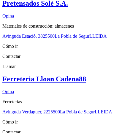
Pretensados Solé S.A.
Opina
Materiales de construcción: almacenes
Avinguda Estació, 38
25500
La Pobla de Segur
LLEIDA
Cómo ir
Contactar
Llamar
Ferreteria Lloan Cadena88
Opina
Ferreterías
Avinguda Verdaguer, 22
25500
La Pobla de Segur
LLEIDA
Cómo ir
Contactar