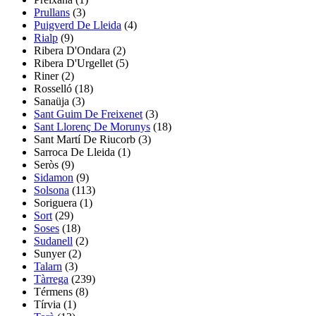
Prullans
(3)
Puigverd De Lleida
(4)
Rialp
(9)
Ribera D'Ondara
(2)
Ribera D'Urgellet
(5)
Riner
(2)
Rosselló
(18)
Sanaüja
(3)
Sant Guim De Freixenet
(3)
Sant Llorenç De Morunys
(18)
Sant Martí De Riucorb
(3)
Sarroca De Lleida
(1)
Seròs
(9)
Sidamon
(9)
Solsona
(113)
Soriguera
(1)
Sort
(29)
Soses
(18)
Sudanell
(2)
Sunyer
(2)
Talarn
(3)
Tàrrega
(239)
Térmens
(8)
Tírvia
(1)