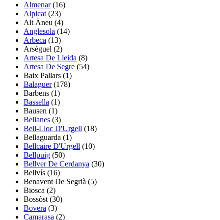
Almenar
(16)
Alpicat
(23)
Alt Àneu
(4)
Anglesola
(14)
Arbeca
(13)
Arsèguel
(2)
Artesa De Lleida
(8)
Artesa De Segre
(54)
Baix Pallars
(1)
Balaguer
(178)
Barbens
(1)
Bassella
(1)
Bausen
(1)
Belianes
(3)
Bell-Lloc D'Urgell
(18)
Bellaguarda
(1)
Bellcaire D'Urgell
(10)
Bellpuig
(50)
Bellver De Cerdanya
(30)
Bellvís
(16)
Benavent De Segrià
(5)
Biosca
(2)
Bossòst
(30)
Bovera
(3)
Camarasa
(2)