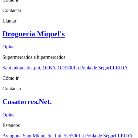
Contactar
Llamar
Drogueria Miquel's
Opina
Supermercados e hipermercados
Sant miquel del pui, 16 BAJO
25500
La Pobla de Segur
LLEIDA
Cómo ir
Contactar
Casatorres.Net.
Opina
Estancos
Avinguda Sant Miquel del Pui, 5
25500
La Pobla de Segur
LLEIDA