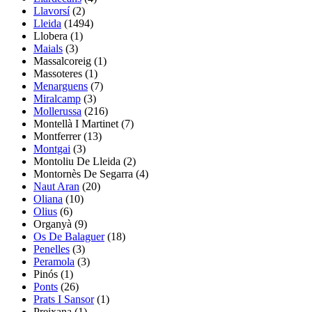
Llavorsí
(2)
Lleida
(1494)
Llobera
(1)
Maials
(3)
Massalcoreig
(1)
Massoteres
(1)
Menarguens
(7)
Miralcamp
(3)
Mollerussa
(216)
Montellà I Martinet
(7)
Montferrer
(13)
Montgai
(3)
Montoliu De Lleida
(2)
Montornès De Segarra
(4)
Naut Aran
(20)
Oliana
(10)
Olius
(6)
Organyà
(9)
Os De Balaguer
(18)
Penelles
(3)
Peramola
(3)
Pinós
(1)
Ponts
(26)
Prats I Sansor
(1)
Preixana
(1)