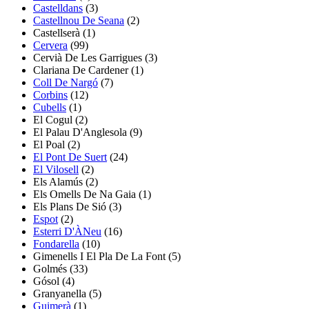
Castelldans
(3)
Castellnou De Seana
(2)
Castellserà
(1)
Cervera
(99)
Cervià De Les Garrigues
(3)
Clariana De Cardener
(1)
Coll De Nargó
(7)
Corbins
(12)
Cubells
(1)
El Cogul
(2)
El Palau D'Anglesola
(9)
El Poal
(2)
El Pont De Suert
(24)
El Vilosell
(2)
Els Alamús
(2)
Els Omells De Na Gaia
(1)
Els Plans De Sió
(3)
Espot
(2)
Esterri D'ÀNeu
(16)
Fondarella
(10)
Gimenells I El Pla De La Font
(5)
Golmés
(33)
Gósol
(4)
Granyanella
(5)
Guimerà
(1)