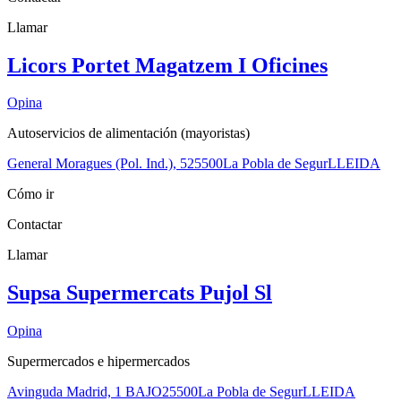
Llamar
Licors Portet Magatzem I Oficines
Opina
Autoservicios de alimentación (mayoristas)
General Moragues (Pol. Ind.), 5
25500
La Pobla de Segur
LLEIDA
Cómo ir
Contactar
Llamar
Supsa Supermercats Pujol Sl
Opina
Supermercados e hipermercados
Avinguda Madrid, 1 BAJO
25500
La Pobla de Segur
LLEIDA