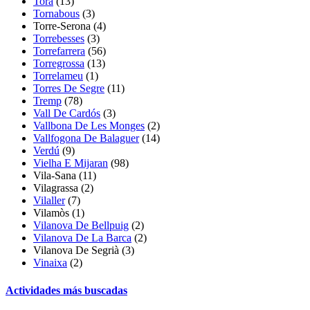
Torà
(13)
Tornabous
(3)
Torre-Serona
(4)
Torrebesses
(3)
Torrefarrera
(56)
Torregrossa
(13)
Torrelameu
(1)
Torres De Segre
(11)
Tremp
(78)
Vall De Cardós
(3)
Vallbona De Les Monges
(2)
Vallfogona De Balaguer
(14)
Verdú
(9)
Vielha E Mijaran
(98)
Vila-Sana
(11)
Vilagrassa
(2)
Vilaller
(7)
Vilamòs
(1)
Vilanova De Bellpuig
(2)
Vilanova De La Barca
(2)
Vilanova De Segrià
(3)
Vinaixa
(2)
Actividades más buscadas