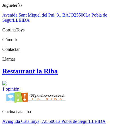
Jugueterías
Avenida Sant Miquel del Pui, 31 BAJO
25500
La Pobla de
Segur
LLEIDA
CortinaToys
Cómo ir
Contactar
Llamar
Restaurant la Riba
1
opinión
Cocina catalana
Avinguda Catalunya, 7
25500
La Pobla de Segur
LLEIDA