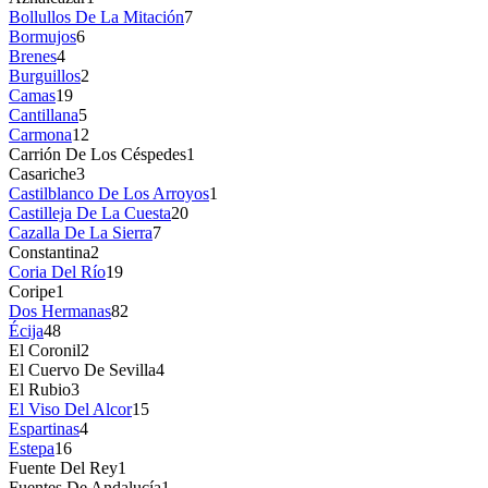
Bollullos De La Mitación
7
Bormujos
6
Brenes
4
Burguillos
2
Camas
19
Cantillana
5
Carmona
12
Carrión De Los Céspedes
1
Casariche
3
Castilblanco De Los Arroyos
1
Castilleja De La Cuesta
20
Cazalla De La Sierra
7
Constantina
2
Coria Del Río
19
Coripe
1
Dos Hermanas
82
Écija
48
El Coronil
2
El Cuervo De Sevilla
4
El Rubio
3
El Viso Del Alcor
15
Espartinas
4
Estepa
16
Fuente Del Rey
1
Fuentes De Andalucía
1