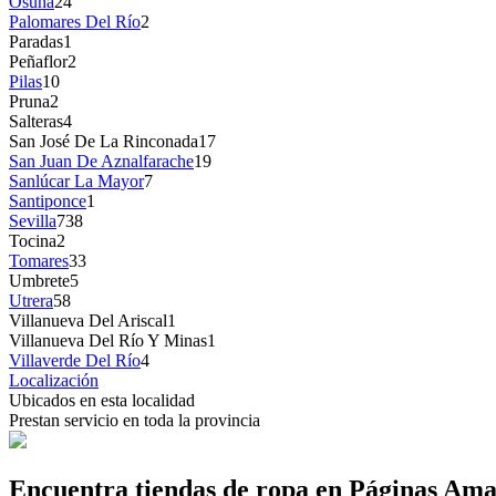
Osuna
24
Palomares Del Río
2
Paradas
1
Peñaflor
2
Pilas
10
Pruna
2
Salteras
4
San José De La Rinconada
17
San Juan De Aznalfarache
19
Sanlúcar La Mayor
7
Santiponce
1
Sevilla
738
Tocina
2
Tomares
33
Umbrete
5
Utrera
58
Villanueva Del Ariscal
1
Villanueva Del Río Y Minas
1
Villaverde Del Río
4
Localización
Ubicados en esta localidad
Prestan servicio en toda la provincia
Encuentra tiendas de ropa en Páginas Ama