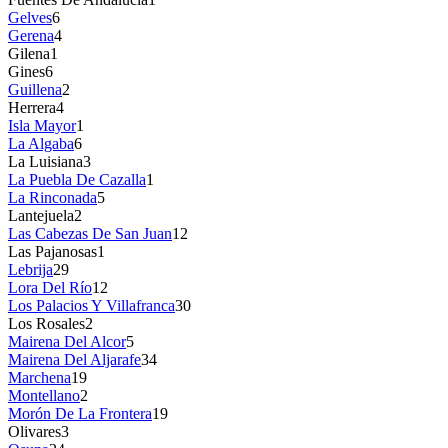
Gelves
6
Gerena
4
Gilena
1
Gines
6
Guillena
2
Herrera
4
Isla Mayor
1
La Algaba
6
La Luisiana
3
La Puebla De Cazalla
1
La Rinconada
5
Lantejuela
2
Las Cabezas De San Juan
12
Las Pajanosas
1
Lebrija
29
Lora Del Río
12
Los Palacios Y Villafranca
30
Los Rosales
2
Mairena Del Alcor
5
Mairena Del Aljarafe
34
Marchena
19
Montellano
2
Morón De La Frontera
19
Olivares
3