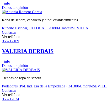
+info
Danos tu opinión
Ropa de señora, caballero y niño: establecimientos
Ruperto Escobar, 10 LOCAL 3
41806
Umbrete
SEVILLA
Contactar
Ver teléfono
955717169
VALERIA DERBAIS
+info
Danos tu opinión
Tiendas de ropa de señora
Podadores (Pol. Ind. Era de la Empedrada), 3
41806
Umbrete
SEVILL
Contactar
Ver teléfono
955717634