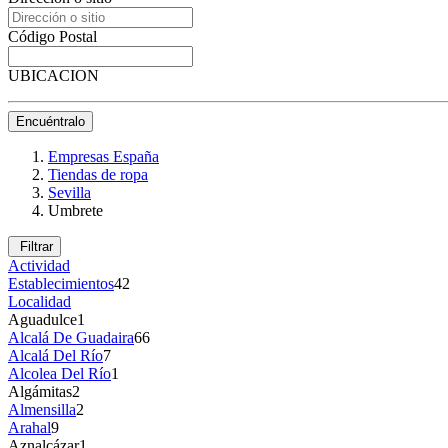
Código Postal
UBICACION
Encuéntralo
Empresas España
Tiendas de ropa
Sevilla
Umbrete
Filtrar
Actividad
Establecimientos
42
Localidad
Aguadulce
1
Alcalá De Guadaira
66
Alcalá Del Río
7
Alcolea Del Río
1
Algámitas
2
Almensilla
2
Arahal
9
Aznalcázar
1