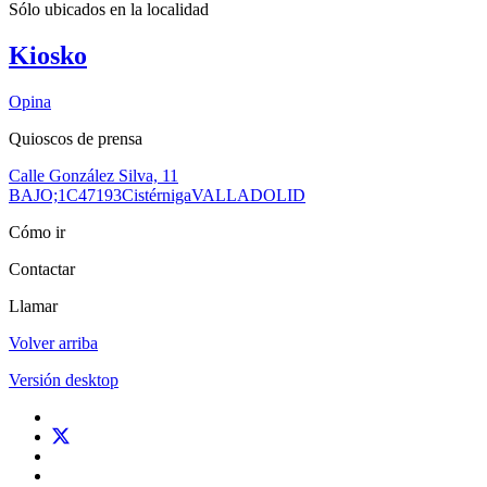
Sólo ubicados en la
localidad
Kiosko
Opina
Quioscos de prensa
Calle González Silva, 11
BAJO;1C
47193
Cistérniga
VALLADOLID
Cómo ir
Contactar
Llamar
Volver arriba
Versión desktop