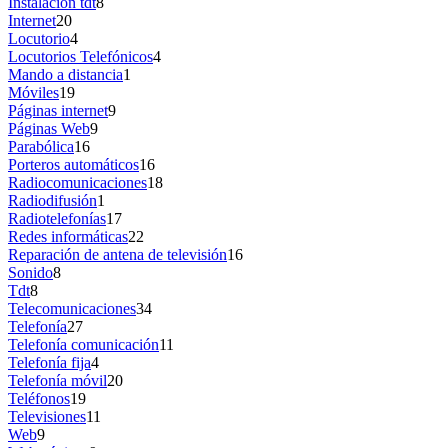
Instalación tdt
8
Internet
20
Locutorio
4
Locutorios Telefónicos
4
Mando a distancia
1
Móviles
19
Páginas internet
9
Páginas Web
9
Parabólica
16
Porteros automáticos
16
Radiocomunicaciones
18
Radiodifusión
1
Radiotelefonías
17
Redes informáticas
22
Reparación de antena de televisión
16
Sonido
8
Tdt
8
Telecomunicaciones
34
Telefonía
27
Telefonía comunicación
11
Telefonía fija
4
Telefonía móvil
20
Teléfonos
19
Televisiones
11
Web
9