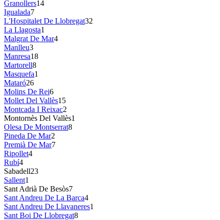
Granollers
14
Igualada
7
L'Hospitalet De Llobregat
32
La Llagosta
1
Malgrat De Mar
4
Manlleu
3
Manresa
18
Martorell
8
Masquefa
1
Mataró
26
Molins De Rei
6
Mollet Del Vallès
15
Montcada I Reixac
2
Montornès Del Vallès
1
Olesa De Montserrat
8
Pineda De Mar
2
Premià De Mar
7
Ripollet
4
Rubí
4
Sabadell
23
Sallent
1
Sant Adrià De Besòs
7
Sant Andreu De La Barca
4
Sant Andreu De Llavaneres
1
Sant Boi De Llobregat
8