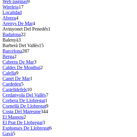
Web páginas
9
Wireless
17
Localidad
Abrera
4
Arenys De Mar
4
Avinyonet Del Penedés
1
Badalona
22
Balenyà
3
Barberà Del Vallès
15
Barcelona
287
Berga
2
Cabrera De Mar
3
Caldes De Montbui
2
Calella
9
Canet De Mar
1
Cardedeu
5
Castelldefels
10
Cerdanyola Del Vallès
7
Corbera De Llobregat
1
Cornellà De Llobregat
9
Costa Del Maresme
344
El Masnou
2
El Prat De Llobregat
3
Esplugues De Llobregat
6
Gavà
5