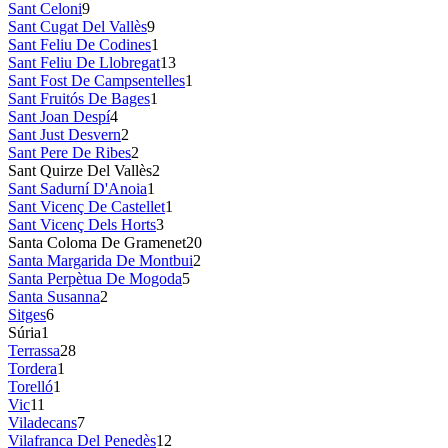
Sant Celoni
9
Sant Cugat Del Vallès
9
Sant Feliu De Codines
1
Sant Feliu De Llobregat
13
Sant Fost De Campsentelles
1
Sant Fruitós De Bages
1
Sant Joan Despí
4
Sant Just Desvern
2
Sant Pere De Ribes
2
Sant Quirze Del Vallès
2
Sant Sadurní D'Anoia
1
Sant Vicenç De Castellet
1
Sant Vicenç Dels Horts
3
Santa Coloma De Gramenet
20
Santa Margarida De Montbui
2
Santa Perpètua De Mogoda
5
Santa Susanna
2
Sitges
6
Súria
1
Terrassa
28
Tordera
1
Torelló
1
Vic
11
Viladecans
7
Vilafranca Del Penedès
12