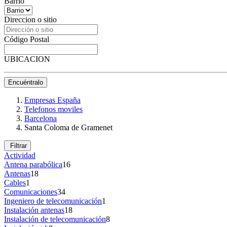
Barrio
Direccion o sitio
Código Postal
UBICACION
Encuéntralo
Empresas España
Telefonos moviles
Barcelona
Santa Coloma de Gramenet
Filtrar
Actividad
Antena parabólica
16
Antenas
18
Cables
1
Comunicaciones
34
Ingeniero de telecomunicación
1
Instalación antenas
18
Instalación de telecomunicación
8