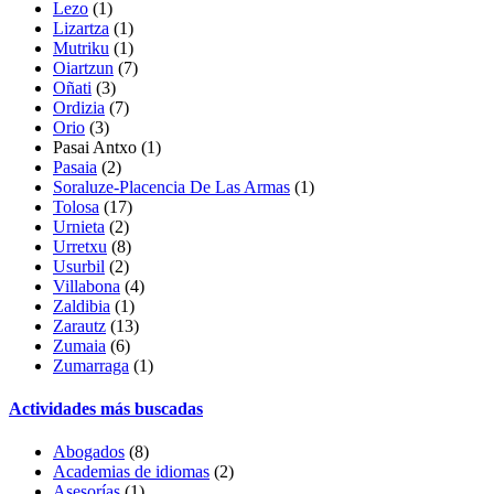
Lezo
(1)
Lizartza
(1)
Mutriku
(1)
Oiartzun
(7)
Oñati
(3)
Ordizia
(7)
Orio
(3)
Pasai Antxo
(1)
Pasaia
(2)
Soraluze-Placencia De Las Armas
(1)
Tolosa
(17)
Urnieta
(2)
Urretxu
(8)
Usurbil
(2)
Villabona
(4)
Zaldibia
(1)
Zarautz
(13)
Zumaia
(6)
Zumarraga
(1)
Actividades más buscadas
Abogados
(8)
Academias de idiomas
(2)
Asesorías
(1)