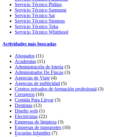
Servicio Técnico Philips
Servicio Técnico Samsung
Servicio Técnico Sat
Servicio Técnico Siemens
Servicio Técnico Teka
Servicio Técnico Whirlpool
Actividades más buscadas
Abogados
(11)
Academias
(11)
Administración de lotería
(3)
Administrador De Fincas
(3)
Agencias de Viaje
(4)
Agencias de publicidad
(5)
Centros privados de formación profesional
(3)
Cerrajeros
(10)
Comida Para Llevar
(3)
Dentistas
(12)
Diseño web
(1)
Electricistas
(22)
Empresas de limpieza
(3)
Empresas de transportes
(10)
Escuelas Infantiles
(7)