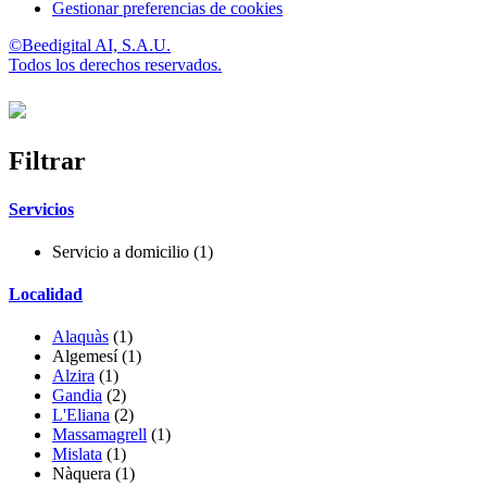
Gestionar preferencias de cookies
©Beedigital AI, S.A.U.
Todos los derechos reservados.
Filtrar
Servicios
Servicio a domicilio
(1)
Localidad
Alaquàs
(1)
Algemesí (1)
Alzira
(1)
Gandia
(2)
L'Eliana
(2)
Massamagrell
(1)
Mislata
(1)
Nàquera
(1)