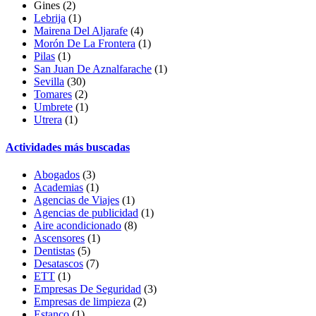
Gines
(2)
Lebrija
(1)
Mairena Del Aljarafe
(4)
Morón De La Frontera
(1)
Pilas
(1)
San Juan De Aznalfarache
(1)
Sevilla
(30)
Tomares
(2)
Umbrete
(1)
Utrera
(1)
Actividades más buscadas
Abogados
(3)
Academias
(1)
Agencias de Viajes
(1)
Agencias de publicidad
(1)
Aire acondicionado
(8)
Ascensores
(1)
Dentistas
(5)
Desatascos
(7)
ETT
(1)
Empresas De Seguridad
(3)
Empresas de limpieza
(2)
Estanco
(1)