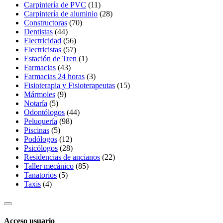
Carpintería de PVC
(11)
Carpintería de aluminio
(28)
Constructoras
(70)
Dentistas
(44)
Electricidad
(56)
Electricistas
(57)
Estación de Tren
(1)
Farmacias
(43)
Farmacias 24 horas
(3)
Fisioterapia y Fisioterapeutas
(15)
Mármoles
(9)
Notaría
(5)
Odontólogos
(44)
Peluquería
(98)
Piscinas
(5)
Podólogos
(12)
Psicólogos
(28)
Residencias de ancianos
(22)
Taller mecánico
(85)
Tanatorios
(5)
Taxis
(4)
Acceso usuario