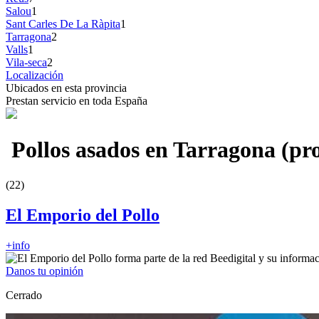
Salou
1
Sant Carles De La Ràpita
1
Tarragona
2
Valls
1
Vila-seca
2
Localización
Ubicados en esta provincia
Prestan servicio en toda España
Pollos asados en Tarragona (pro
(22)
El Emporio del Pollo
+info
Danos tu opinión
Cerrado