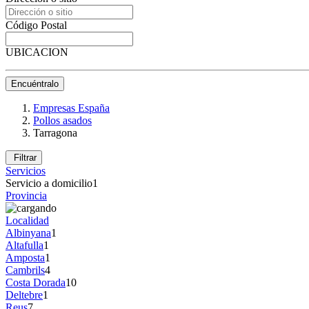
Código Postal
UBICACION
Encuéntralo
Empresas España
Pollos asados
Tarragona
Filtrar
Servicios
Servicio a domicilio
1
Provincia
Localidad
Albinyana
1
Altafulla
1
Amposta
1
Cambrils
4
Costa Dorada
10
Deltebre
1
Reus
7