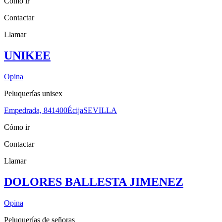
Cómo ir
Contactar
Llamar
UNIKEE
Opina
Peluquerías unisex
Empedrada, 8
41400
Écija
SEVILLA
Cómo ir
Contactar
Llamar
DOLORES BALLESTA JIMENEZ
Opina
Peluquerías de señoras