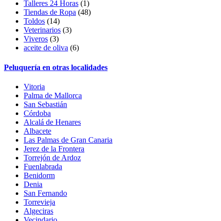
Talleres 24 Horas
(1)
Tiendas de Ropa
(48)
Toldos
(14)
Veterinarios
(3)
Viveros
(3)
aceite de oliva
(6)
Peluquería en otras localidades
Vitoria
Palma de Mallorca
San Sebastián
Córdoba
Alcalá de Henares
Albacete
Las Palmas de Gran Canaria
Jerez de la Frontera
Torrejón de Ardoz
Fuenlabrada
Benidorm
Denia
San Fernando
Torrevieja
Algeciras
Vecindario