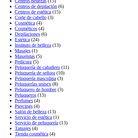
Centros bellezas
(15)
Centros de depilación
(6)
Centros de estética
(15)
Corte de cabello
(3)
Cosmética
(4)
Cosméticos
(4)
Depilaciones
(6)
Estética
(24)
Instituto de belleza
(13)
Masajes
(1)
Masajistas
(5)
Pedicura
(5)
Peluquería de caballero
(11)
Peluquería de señora
(10)
Peluquería masculina
(3)
Peluquerías unisex
(8)
Peluquero de hombre
(3)
Peluqueros
(13)
Perfumes
(4)
Piercings
(4)
Salón de belleza
(13)
Servicio de estética
(1)
Servicio de peluquería
(13)
Tatuajes
(4)
Tienda cosmética
(4)