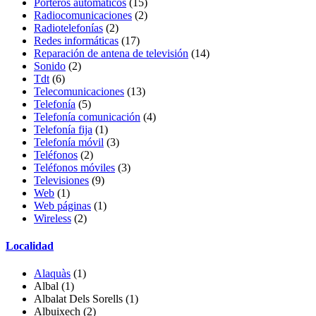
Porteros automáticos
(15)
Radiocomunicaciones
(2)
Radiotelefonías
(2)
Redes informáticas
(17)
Reparación de antena de televisión
(14)
Sonido
(2)
Tdt
(6)
Telecomunicaciones
(13)
Telefonía
(5)
Telefonía comunicación
(4)
Telefonía fija
(1)
Telefonía móvil
(3)
Teléfonos
(2)
Teléfonos móviles
(3)
Televisiones
(9)
Web
(1)
Web páginas
(1)
Wireless
(2)
Localidad
Alaquàs
(1)
Albal
(1)
Albalat Dels Sorells
(1)
Albuixech
(2)