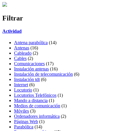
Filtrar
Actividad
Antena parabólica
(14)
Antenas
(16)
Cableado
(2)
Cables
(2)
Comunicaciones
(17)
Instalación antenas
(16)
Instalación de telecomunicación
(6)
Instalación tdt
(6)
Internet
(6)
Locutorio
(1)
Locutorios Telefónicos
(1)
Mando a distancia
(1)
Medios de comunicación
(1)
Móviles
(3)
Ordenadores informática
(2)
Páginas Web
(1)
Parabólica
(14)