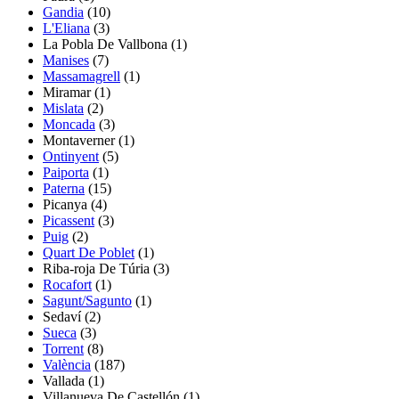
Gandia
(10)
L'Eliana
(3)
La Pobla De Vallbona
(1)
Manises
(7)
Massamagrell
(1)
Miramar
(1)
Mislata
(2)
Moncada
(3)
Montaverner
(1)
Ontinyent
(5)
Paiporta
(1)
Paterna
(15)
Picanya
(4)
Picassent
(3)
Puig
(2)
Quart De Poblet
(1)
Riba-roja De Túria
(3)
Rocafort
(1)
Sagunt/Sagunto
(1)
Sedaví
(2)
Sueca
(3)
Torrent
(8)
València
(187)
Vallada
(1)
Villanueva De Castellón
(1)