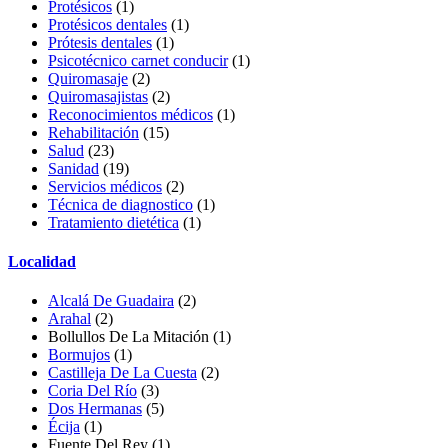
Protésicos
(1)
Protésicos dentales
(1)
Prótesis dentales
(1)
Psicotécnico carnet conducir
(1)
Quiromasaje
(2)
Quiromasajistas
(2)
Reconocimientos médicos
(1)
Rehabilitación
(15)
Salud
(23)
Sanidad
(19)
Servicios médicos
(2)
Técnica de diagnostico
(1)
Tratamiento dietética
(1)
Localidad
Alcalá De Guadaira
(2)
Arahal
(2)
Bollullos De La Mitación (1)
Bormujos
(1)
Castilleja De La Cuesta
(2)
Coria Del Río
(3)
Dos Hermanas
(5)
Écija
(1)
Fuente Del Rey
(1)