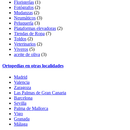
Floristerías
(1)
Fotógrafos
(2)
Mudanzas
(2)
Neumáticos
(3)
Peluquería
(3)
Plataformas elevadoras
(2)
Tiendas de Ropa
(7)
Toldos
(2)
Veterinarios
(2)
Viveros
(5)
aceite de oliva
(3)
Ortopedias en otras localidades
Madrid
Valencia
Zaragoza
Las Palmas de Gran Canaria
Barcelona
Sevilla
Palma de Mallorca
Vigo
Granada
Málaga