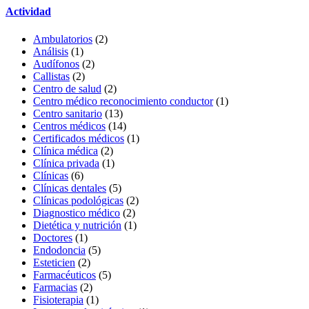
Actividad
Ambulatorios
(2)
Análisis
(1)
Audífonos
(2)
Callistas
(2)
Centro de salud
(2)
Centro médico reconocimiento conductor
(1)
Centro sanitario
(13)
Centros médicos
(14)
Certificados médicos
(1)
Clínica médica
(2)
Clínica privada
(1)
Clínicas
(6)
Clínicas dentales
(5)
Clínicas podológicas
(2)
Diagnostico médico
(2)
Dietética y nutrición
(1)
Doctores
(1)
Endodoncia
(5)
Esteticien
(2)
Farmacéuticos
(5)
Farmacias
(2)
Fisioterapia
(1)