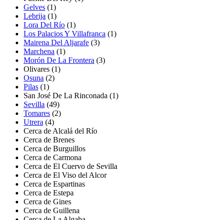
Gelves
(1)
Lebrija
(1)
Lora Del Río
(1)
Los Palacios Y Villafranca
(1)
Mairena Del Aljarafe
(3)
Marchena
(1)
Morón De La Frontera
(3)
Olivares
(1)
Osuna
(2)
Pilas
(1)
San José De La Rinconada
(1)
Sevilla
(49)
Tomares
(2)
Utrera
(4)
Cerca de Alcalá del Río
Cerca de Brenes
Cerca de Burguillos
Cerca de Carmona
Cerca de El Cuervo de Sevilla
Cerca de El Viso del Alcor
Cerca de Espartinas
Cerca de Estepa
Cerca de Gines
Cerca de Guillena
Cerca de La Algaba