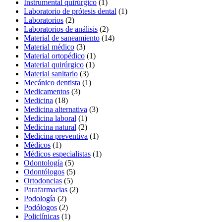
Instrumental quirúrgico
(1)
Laboratorio de prótesis dental
(1)
Laboratorios
(2)
Laboratorios de análisis
(2)
Material de saneamiento
(14)
Material médico
(3)
Material ortopédico
(1)
Material quirúrgico
(1)
Material sanitario
(3)
Mecánico dentista
(1)
Medicamentos
(3)
Medicina
(18)
Medicina alternativa
(3)
Medicina laboral
(1)
Medicina natural
(2)
Medicina preventiva
(1)
Médicos
(1)
Médicos especialistas
(1)
Odontología
(5)
Odontólogos
(5)
Ortodoncias
(5)
Parafarmacias
(2)
Podología
(2)
Podólogos
(2)
Policlínicas
(1)