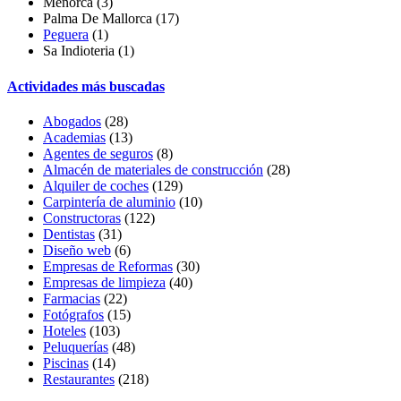
Menorca (3)
Palma De Mallorca
(17)
Peguera
(1)
Sa Indioteria
(1)
Actividades más buscadas
Abogados
(28)
Academias
(13)
Agentes de seguros
(8)
Almacén de materiales de construcción
(28)
Alquiler de coches
(129)
Carpintería de aluminio
(10)
Constructoras
(122)
Dentistas
(31)
Diseño web
(6)
Empresas de Reformas
(30)
Empresas de limpieza
(40)
Farmacias
(22)
Fotógrafos
(15)
Hoteles
(103)
Peluquerías
(48)
Piscinas
(14)
Restaurantes
(218)