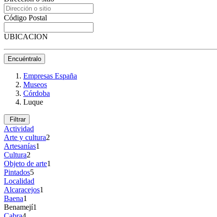
Código Postal
UBICACION
Encuéntralo
Empresas España
Museos
Córdoba
Luque
Filtrar
Actividad
Arte y cultura
2
Artesanías
1
Cultura
2
Objeto de arte
1
Pintados
5
Localidad
Alcaracejos
1
Baena
1
Benamejí
1
Cabra
4