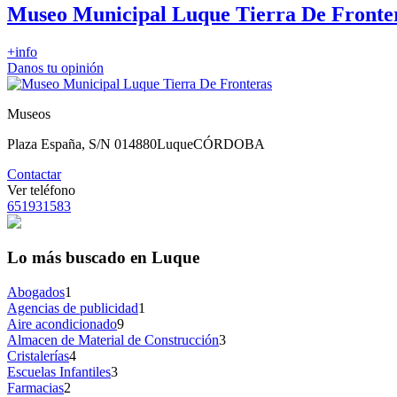
Museo Municipal Luque Tierra De Fronte
+info
Danos tu opinión
Museos
Plaza España, S/N 0
14880
Luque
CÓRDOBA
Contactar
Ver teléfono
651931583
Lo más buscado en Luque
Abogados
1
Agencias de publicidad
1
Aire acondicionado
9
Almacen de Material de Construcción
3
Cristalerías
4
Escuelas Infantiles
3
Farmacias
2