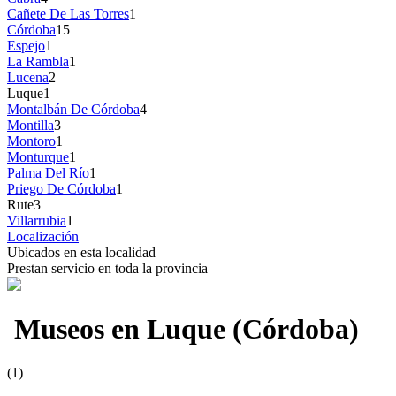
Cañete De Las Torres
1
Córdoba
15
Espejo
1
La Rambla
1
Lucena
2
Luque
1
Montalbán De Córdoba
4
Montilla
3
Montoro
1
Monturque
1
Palma Del Río
1
Priego De Córdoba
1
Rute
3
Villarrubia
1
Localización
Ubicados en esta localidad
Prestan servicio en toda la provincia
Museos en Luque (Córdoba)
(1)