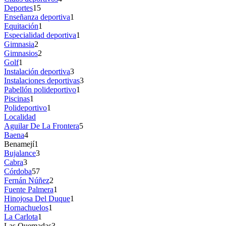
Deportes
15
Enseñanza deportiva
1
Equitación
1
Especialidad deportiva
1
Gimnasia
2
Gimnasios
2
Golf
1
Instalación deportiva
3
Instalaciones deportivas
3
Pabellón polideportivo
1
Piscinas
1
Polideportivo
1
Localidad
Aguilar De La Frontera
5
Baena
4
Benamejí
1
Bujalance
3
Cabra
3
Córdoba
57
Fernán Núñez
2
Fuente Palmera
1
Hinojosa Del Duque
1
Hornachuelos
1
La Carlota
1
Las Quemadas
3