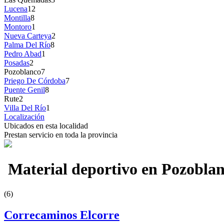
Lucena
12
Montilla
8
Montoro
1
Nueva Carteya
2
Palma Del Río
8
Pedro Abad
1
Posadas
2
Pozoblanco
7
Priego De Córdoba
7
Puente Genil
8
Rute
2
Villa Del Río
1
Localización
Ubicados en esta localidad
Prestan servicio en toda la provincia
Material deportivo en Pozobla
(6)
Correcaminos Elcorre