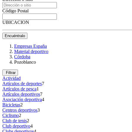
Código Postal
UBICACION
Encuéntralo
Empresas España
Material deportivo
Córdoba
Pozoblanco
Filtrar
Actividad
Artículos de deportes
7
Artículos de pesca
1
Artículos deportivos
7
Asociación deportiva
4
Bicicletas
2
Centros deportivos
3
Ciclismo
2
Club de tenis
2
Club deportivo
4
Clubs deportivos
4