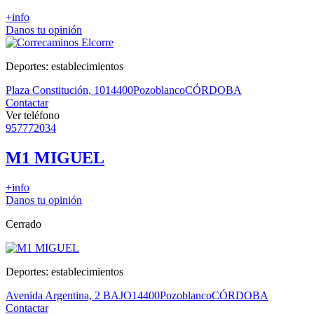
+info
Danos tu opinión
Deportes: establecimientos
Plaza Constitución, 10
14400
Pozoblanco
CÓRDOBA
Contactar
Ver teléfono
957772034
M1 MIGUEL
+info
Danos tu opinión
Cerrado
Deportes: establecimientos
Avenida Argentina, 2 BAJO
14400
Pozoblanco
CÓRDOBA
Contactar