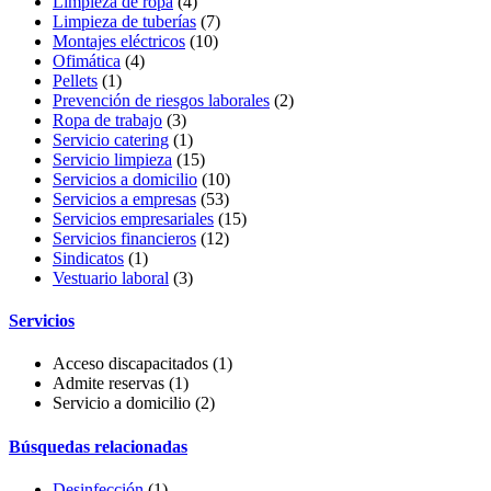
Limpieza de ropa
(4)
Limpieza de tuberías
(7)
Montajes eléctricos
(10)
Ofimática
(4)
Pellets
(1)
Prevención de riesgos laborales
(2)
Ropa de trabajo
(3)
Servicio catering
(1)
Servicio limpieza
(15)
Servicios a domicilio
(10)
Servicios a empresas
(53)
Servicios empresariales
(15)
Servicios financieros
(12)
Sindicatos
(1)
Vestuario laboral
(3)
Servicios
Acceso discapacitados
(1)
Admite reservas
(1)
Servicio a domicilio
(2)
Búsquedas relacionadas
Desinfección
(1)