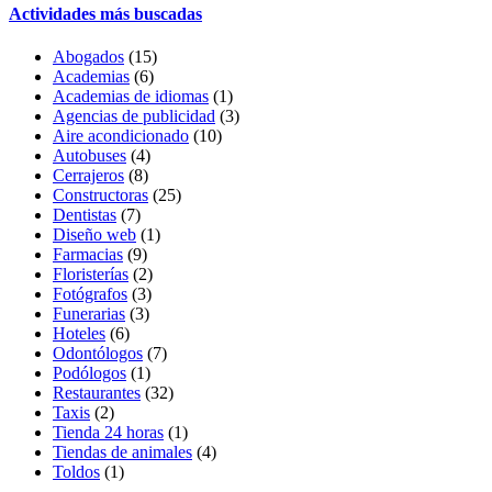
Actividades más buscadas
Abogados
(15)
Academias
(6)
Academias de idiomas
(1)
Agencias de publicidad
(3)
Aire acondicionado
(10)
Autobuses
(4)
Cerrajeros
(8)
Constructoras
(25)
Dentistas
(7)
Diseño web
(1)
Farmacias
(9)
Floristerías
(2)
Fotógrafos
(3)
Funerarias
(3)
Hoteles
(6)
Odontólogos
(7)
Podólogos
(1)
Restaurantes
(32)
Taxis
(2)
Tienda 24 horas
(1)
Tiendas de animales
(4)
Toldos
(1)