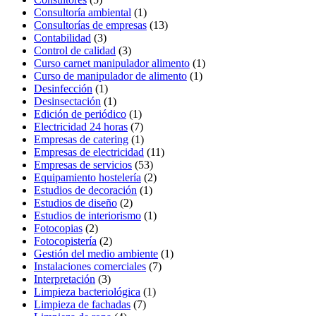
Consultoría ambiental
(1)
Consultorías de empresas
(13)
Contabilidad
(3)
Control de calidad
(3)
Curso carnet manipulador alimento
(1)
Curso de manipulador de alimento
(1)
Desinfección
(1)
Desinsectación
(1)
Edición de periódico
(1)
Electricidad 24 horas
(7)
Empresas de catering
(1)
Empresas de electricidad
(11)
Empresas de servicios
(53)
Equipamiento hostelería
(2)
Estudios de decoración
(1)
Estudios de diseño
(2)
Estudios de interiorismo
(1)
Fotocopias
(2)
Fotocopistería
(2)
Gestión del medio ambiente
(1)
Instalaciones comerciales
(7)
Interpretación
(3)
Limpieza bacteriológica
(1)
Limpieza de fachadas
(7)