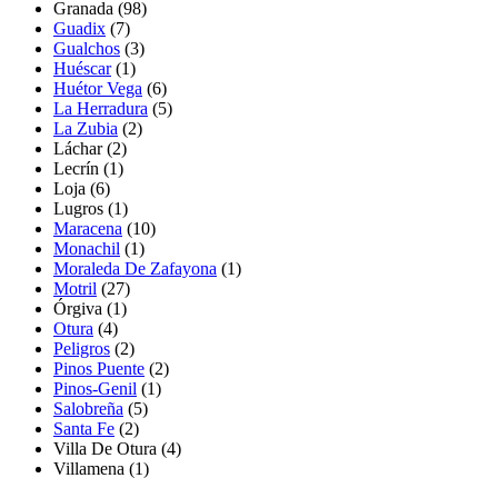
Granada
(98)
Guadix
(7)
Gualchos
(3)
Huéscar
(1)
Huétor Vega
(6)
La Herradura
(5)
La Zubia
(2)
Láchar
(2)
Lecrín
(1)
Loja (6)
Lugros
(1)
Maracena
(10)
Monachil
(1)
Moraleda De Zafayona
(1)
Motril
(27)
Órgiva
(1)
Otura
(4)
Peligros
(2)
Pinos Puente
(2)
Pinos-Genil
(1)
Salobreña
(5)
Santa Fe
(2)
Villa De Otura
(4)
Villamena
(1)