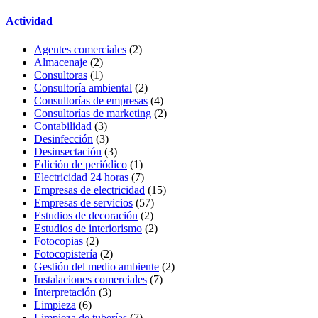
Actividad
Agentes comerciales
(2)
Almacenaje
(2)
Consultoras
(1)
Consultoría ambiental
(2)
Consultorías de empresas
(4)
Consultorías de marketing
(2)
Contabilidad
(3)
Desinfección
(3)
Desinsectación
(3)
Edición de periódico
(1)
Electricidad 24 horas
(7)
Empresas de electricidad
(15)
Empresas de servicios
(57)
Estudios de decoración
(2)
Estudios de interiorismo
(2)
Fotocopias
(2)
Fotocopistería
(2)
Gestión del medio ambiente
(2)
Instalaciones comerciales
(7)
Interpretación
(3)
Limpieza
(6)
Limpieza de tuberías
(7)