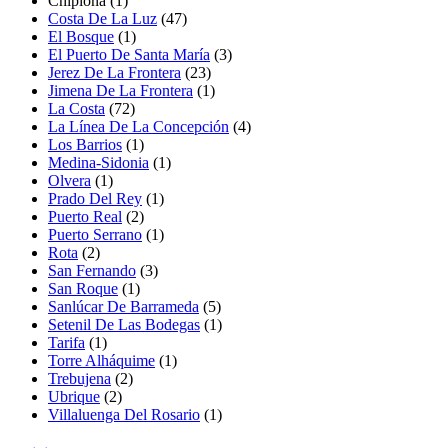
Chipiona (1)
Costa De La Luz
(47)
El Bosque
(1)
El Puerto De Santa María
(3)
Jerez De La Frontera
(23)
Jimena De La Frontera
(1)
La Costa
(72)
La Línea De La Concepción
(4)
Los Barrios
(1)
Medina-Sidonia
(1)
Olvera
(1)
Prado Del Rey
(1)
Puerto Real
(2)
Puerto Serrano
(1)
Rota
(2)
San Fernando
(3)
San Roque
(1)
Sanlúcar De Barrameda
(5)
Setenil De Las Bodegas
(1)
Tarifa
(1)
Torre Alháquime
(1)
Trebujena
(2)
Ubrique
(2)
Villaluenga Del Rosario
(1)