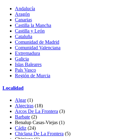
Andalucía
Aragón
Canarias
Castilla la Mancha
Castilla y León
Cataluña
Comunidad de Madrid
Comunidad Valenciana
Extremadura
Galicia
Islas Baleares
País Vasco
Región de Murcia
Localidad
Algar
(1)
Algeciras
(18)
Arcos De La Frontera
(3)
Barbate
(2)
Benalup Casas-Viejas
(1)
Cádiz
(24)
Chiclana De La Frontera
(5)