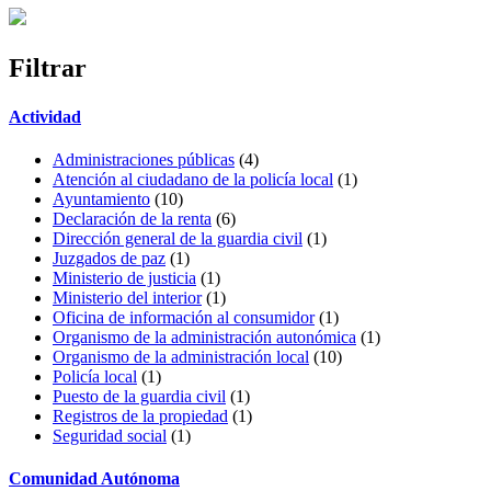
Filtrar
Actividad
Administraciones públicas
(4)
Atención al ciudadano de la policía local
(1)
Ayuntamiento
(10)
Declaración de la renta
(6)
Dirección general de la guardia civil
(1)
Juzgados de paz
(1)
Ministerio de justicia
(1)
Ministerio del interior
(1)
Oficina de información al consumidor
(1)
Organismo de la administración autonómica
(1)
Organismo de la administración local
(10)
Policía local
(1)
Puesto de la guardia civil
(1)
Registros de la propiedad
(1)
Seguridad social
(1)
Comunidad Autónoma