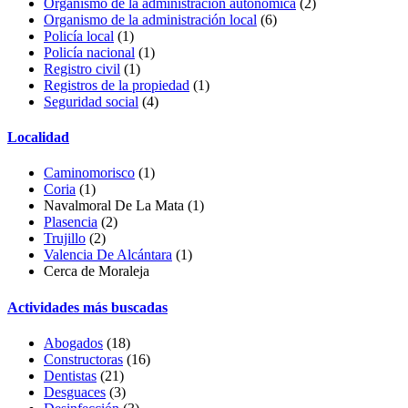
Organismo de la administración autonómica
(2)
Organismo de la administración local
(6)
Policía local
(1)
Policía nacional
(1)
Registro civil
(1)
Registros de la propiedad
(1)
Seguridad social
(4)
Localidad
Caminomorisco
(1)
Coria
(1)
Navalmoral De La Mata (1)
Plasencia
(2)
Trujillo
(2)
Valencia De Alcántara
(1)
Cerca de Moraleja
Actividades más buscadas
Abogados
(18)
Constructoras
(16)
Dentistas
(21)
Desguaces
(3)