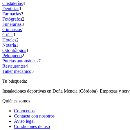
Cristalerías
4
Dentistas
1
Farmacias
3
Fotógrafos
2
Funerarias
3
Gimnasios
1
Grúas
1
Hoteles
2
Notaría
1
Odontólogos
1
Peluquería
2
Puertas automáticas
7
Restaurantes
4
Taller mecanico
5
Tu búsqueda:
Instalaciones deportivas en Doña Mencía (Córdoba). Empresas y serv
Quiénes somos
Conócenos
Contacta con nosotros
Aviso legal
Condiciones de uso