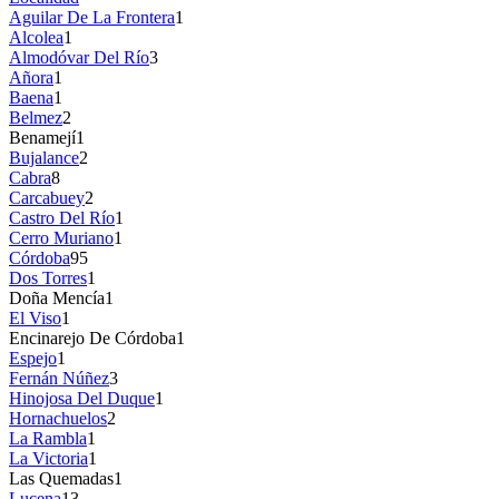
Aguilar De La Frontera
1
Alcolea
1
Almodóvar Del Río
3
Añora
1
Baena
1
Belmez
2
Benamejí
1
Bujalance
2
Cabra
8
Carcabuey
2
Castro Del Río
1
Cerro Muriano
1
Córdoba
95
Dos Torres
1
Doña Mencía
1
El Viso
1
Encinarejo De Córdoba
1
Espejo
1
Fernán Núñez
3
Hinojosa Del Duque
1
Hornachuelos
2
La Rambla
1
La Victoria
1
Las Quemadas
1
Lucena
13