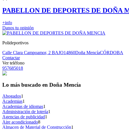
PABELLON DE DEPORTES DE DOÑA 
+info
Danos tu opinión
Polideportivos
Calle Clara Campoamor, 2 BAJO
14860
Doña Mencía
CÓRDOBA
Contactar
Ver teléfono
957685018
Lo más buscado en Doña Mencía
Abogados
1
Academias
1
Academias de idiomas
1
Administración de lotería
1
Agencias de publicidad
1
Aire acondicionado
8
Almacen de Material de Construcción
1