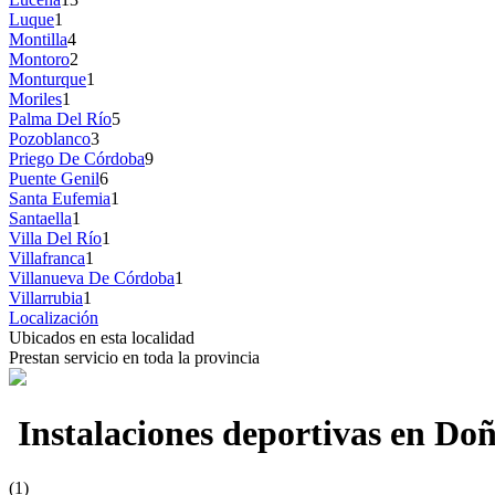
Luque
1
Montilla
4
Montoro
2
Monturque
1
Moriles
1
Palma Del Río
5
Pozoblanco
3
Priego De Córdoba
9
Puente Genil
6
Santa Eufemia
1
Santaella
1
Villa Del Río
1
Villafranca
1
Villanueva De Córdoba
1
Villarrubia
1
Localización
Ubicados en esta localidad
Prestan servicio en toda la provincia
Instalaciones deportivas en Do
(1)