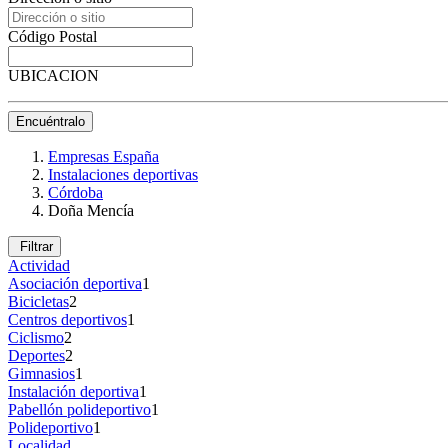
Código Postal
UBICACION
Encuéntralo
Empresas España
Instalaciones deportivas
Córdoba
Doña Mencía
Filtrar
Actividad
Asociación deportiva
1
Bicicletas
2
Centros deportivos
1
Ciclismo
2
Deportes
2
Gimnasios
1
Instalación deportiva
1
Pabellón polideportivo
1
Polideportivo
1
Localidad