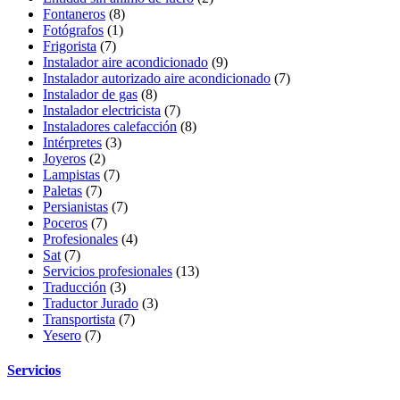
Fontaneros
(8)
Fotógrafos
(1)
Frigorista
(7)
Instalador aire acondicionado
(9)
Instalador autorizado aire acondicionado
(7)
Instalador de gas
(8)
Instalador electricista
(7)
Instaladores calefacción
(8)
Intérpretes
(3)
Joyeros
(2)
Lampistas
(7)
Paletas
(7)
Persianistas
(7)
Poceros
(7)
Profesionales
(4)
Sat
(7)
Servicios profesionales
(13)
Traducción
(3)
Traductor Jurado
(3)
Transportista
(7)
Yesero
(7)
Servicios