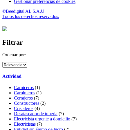
Gestionar preferencias de cookies
©Beedigital AI, S.A.U.
Todos los derechos reservados.
Filtrar
Ordenar por:
Actividad
Carniceros
(1)
Carpinteros
(1)
Cerrajeros
(7)
Constructores
(2)
Cristaleros
(4)
Desatascador de tubería
(7)
Electricista urgente a domicilio
(7)
Electricistas
(7)
Entidad sin ánimo de lucro
(2)