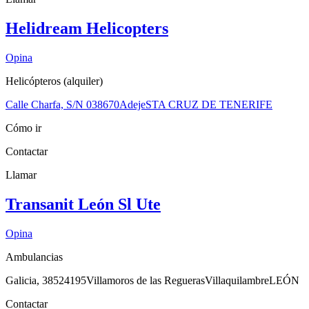
Helidream Helicopters
Opina
Helicópteros (alquiler)
Calle Charfa, S/N 0
38670
Adeje
STA CRUZ DE TENERIFE
Cómo ir
Contactar
Llamar
Transanit León Sl Ute
Opina
Ambulancias
Galicia, 385
24195
Villamoros de las Regueras
Villaquilambre
LEÓN
Contactar