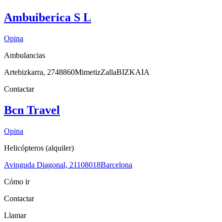
Ambuiberica S L
Opina
Ambulancias
Artebizkarra, 27
48860
Mimetiz
Zalla
BIZKAIA
Contactar
Bcn Travel
Opina
Helicópteros (alquiler)
Avinguda Diagonal, 211
08018
Barcelona
Cómo ir
Contactar
Llamar