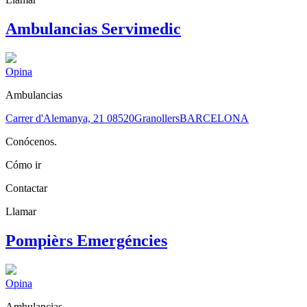
Ambulancias Servimedic
Opina
Ambulancias
Carrer d'Alemanya, 21
08520
Granollers
BARCELONA
Conócenos.
Cómo ir
Contactar
Llamar
Pompièrs Emergéncies
Opina
Ambulancias