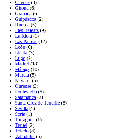
Cuenca
(3)
Girona
(6)
Granada
(6)
Guipúzcoa
(2)
Huesca
(6)
Illes Balears
(9)
La Rioja
(1)
Las Palmas
(12)
León
(6)
Lleida
(3)
Lugo
(2)
Madrid
(18)
Málaga
(10)
Murcia
(5)
Navarra
(5)
Ourense
(3)
Pontevedra
(5)
Salamanca
(2)
Santa Cruz de Tenerife
(8)
Sevilla
(5)
Soria
(1)
Tarragona
(1)
Teruel
(2)
Toledo
(4)
Valladolid
(5)