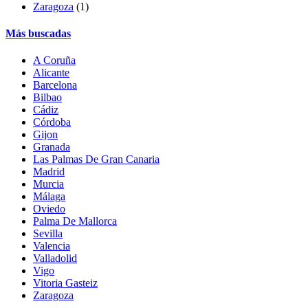
Zaragoza
(1)
Más buscadas
A Coruña
Alicante
Barcelona
Bilbao
Cádiz
Córdoba
Gijon
Granada
Las Palmas De Gran Canaria
Madrid
Murcia
Málaga
Oviedo
Palma De Mallorca
Sevilla
Valencia
Valladolid
Vigo
Vitoria Gasteiz
Zaragoza