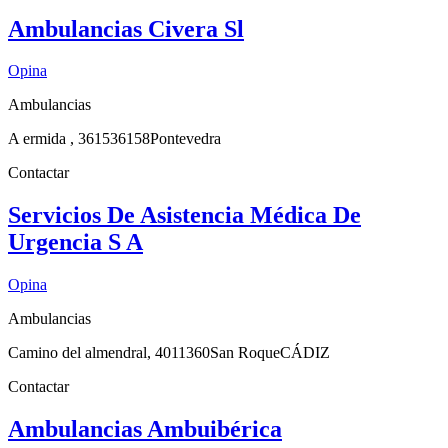
Ambulancias Civera Sl
Opina
Ambulancias
A ermida , 3615
36158
Pontevedra
Contactar
Servicios De Asistencia Médica De
Urgencia S A
Opina
Ambulancias
Camino del almendral, 40
11360
San Roque
CÁDIZ
Contactar
Ambulancias Ambuibérica