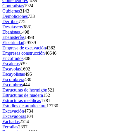
Contenedores
1439
Contratistas
1924
Cubiertas
3143
Demoliciones
733
Derribos
775
Desatascos
3881
Ebanistas
1498
Ebanisterías
1498
Electricidad
29539
Empresa de excavación
4362
Empresas construcción
46646
Encofrados
308
Escaleras
539
Escayolas
1692
Escayolistas
495
Escombrera
430
Escombros
444
Estructuras de hormigón
521
Estructuras de madera
152
Estructuras metálicas
1781
Estudios de arquitectura
17730
Excavación
4734
Excavadoras
104
Fachadas
2554
Ferrallas
2397