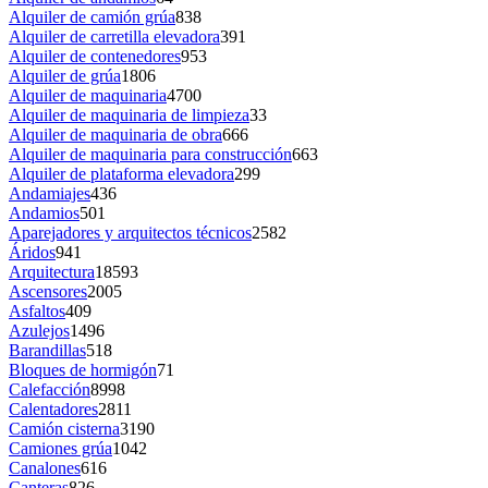
Alquiler de camión grúa
838
Alquiler de carretilla elevadora
391
Alquiler de contenedores
953
Alquiler de grúa
1806
Alquiler de maquinaria
4700
Alquiler de maquinaria de limpieza
33
Alquiler de maquinaria de obra
666
Alquiler de maquinaria para construcción
663
Alquiler de plataforma elevadora
299
Andamiajes
436
Andamios
501
Aparejadores y arquitectos técnicos
2582
Áridos
941
Arquitectura
18593
Ascensores
2005
Asfaltos
409
Azulejos
1496
Barandillas
518
Bloques de hormigón
71
Calefacción
8998
Calentadores
2811
Camión cisterna
3190
Camiones grúa
1042
Canalones
616
Canteras
826