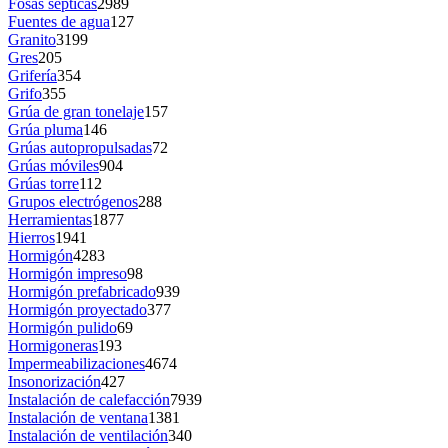
Fosas sépticas
2989
Fuentes de agua
127
Granito
3199
Gres
205
Grifería
354
Grifo
355
Grúa de gran tonelaje
157
Grúa pluma
146
Grúas autopropulsadas
72
Grúas móviles
904
Grúas torre
112
Grupos electrógenos
288
Herramientas
1877
Hierros
1941
Hormigón
4283
Hormigón impreso
98
Hormigón prefabricado
939
Hormigón proyectado
377
Hormigón pulido
69
Hormigoneras
193
Impermeabilizaciones
4674
Insonorización
427
Instalación de calefacción
7939
Instalación de ventana
1381
Instalación de ventilación
340