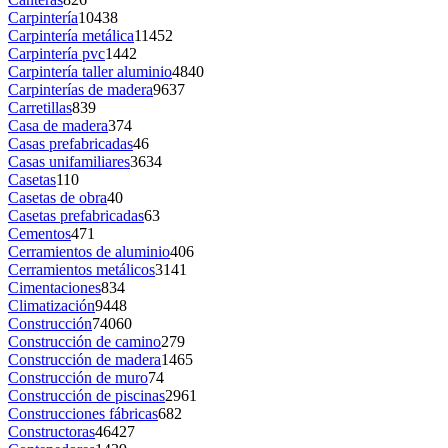
Carpintería
10438
Carpintería metálica
11452
Carpintería pvc
1442
Carpintería taller aluminio
4840
Carpinterías de madera
9637
Carretillas
839
Casa de madera
374
Casas prefabricadas
46
Casas unifamiliares
3634
Casetas
110
Casetas de obra
40
Casetas prefabricadas
63
Cementos
471
Cerramientos de aluminio
406
Cerramientos metálicos
3141
Cimentaciones
834
Climatización
9448
Construcción
74060
Construcción de camino
279
Construcción de madera
1465
Construcción de muro
74
Construcción de piscinas
2961
Construcciones fábricas
682
Constructoras
46427