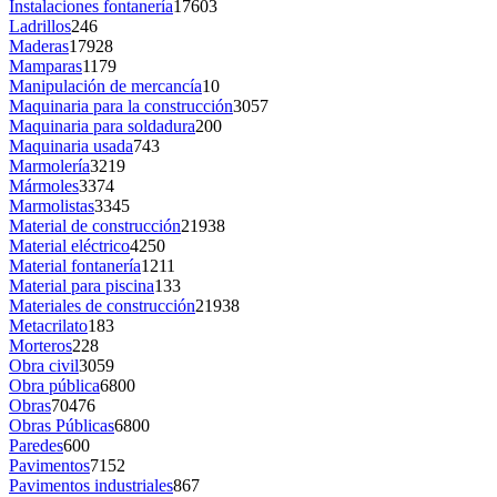
Instalaciones fontanería
17603
Ladrillos
246
Maderas
17928
Mamparas
1179
Manipulación de mercancía
10
Maquinaria para la construcción
3057
Maquinaria para soldadura
200
Maquinaria usada
743
Marmolería
3219
Mármoles
3374
Marmolistas
3345
Material de construcción
21938
Material eléctrico
4250
Material fontanería
1211
Material para piscina
133
Materiales de construcción
21938
Metacrilato
183
Morteros
228
Obra civil
3059
Obra pública
6800
Obras
70476
Obras Públicas
6800
Paredes
600
Pavimentos
7152
Pavimentos industriales
867