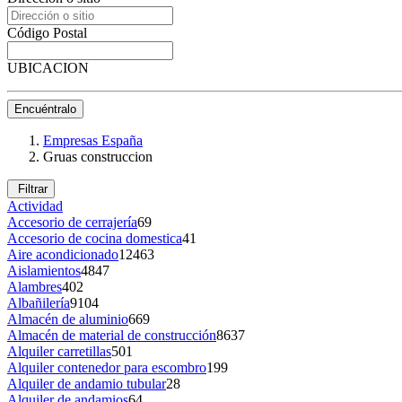
Código Postal
UBICACION
Encuéntralo
Empresas España
Gruas construccion
Filtrar
Actividad
Accesorio de cerrajería
69
Accesorio de cocina domestica
41
Aire acondicionado
12463
Aislamientos
4847
Alambres
402
Albañilería
9104
Almacén de aluminio
669
Almacén de material de construcción
8637
Alquiler carretillas
501
Alquiler contenedor para escombro
199
Alquiler de andamio tubular
28
Alquiler de andamios
64