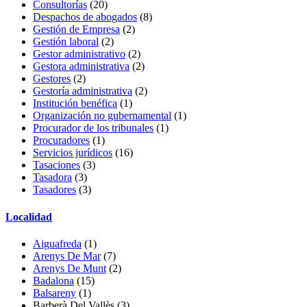
Consultorías
(20)
Despachos de abogados
(8)
Gestión de Empresa
(2)
Gestión laboral
(2)
Gestor administrativo
(2)
Gestora administrativa
(2)
Gestores
(2)
Gestoría administrativa
(2)
Institución benéfica
(1)
Organización no gubernamental
(1)
Procurador de los tribunales
(1)
Procuradores
(1)
Servicios jurídicos
(16)
Tasaciones
(3)
Tasadora
(3)
Tasadores
(3)
Localidad
Aiguafreda
(1)
Arenys De Mar
(7)
Arenys De Munt
(2)
Badalona
(15)
Balsareny
(1)
Barberà Del Vallès
(3)