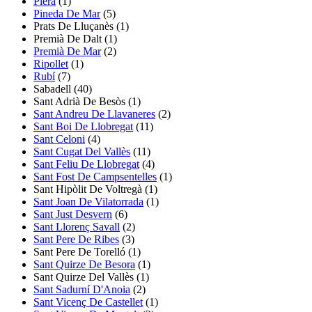
Piera
(1)
Pineda De Mar
(5)
Prats De Lluçanès
(1)
Premià De Dalt
(1)
Premià De Mar
(2)
Ripollet
(1)
Rubí
(7)
Sabadell
(40)
Sant Adrià De Besòs
(1)
Sant Andreu De Llavaneres
(2)
Sant Boi De Llobregat
(11)
Sant Celoni
(4)
Sant Cugat Del Vallès
(11)
Sant Feliu De Llobregat
(4)
Sant Fost De Campsentelles
(1)
Sant Hipòlit De Voltregà
(1)
Sant Joan De Vilatorrada
(1)
Sant Just Desvern
(6)
Sant Llorenç Savall
(2)
Sant Pere De Ribes
(3)
Sant Pere De Torelló
(1)
Sant Quirze De Besora
(1)
Sant Quirze Del Vallès
(1)
Sant Sadurní D'Anoia
(2)
Sant Vicenç De Castellet
(1)