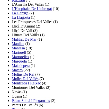
L'Ametlla Del Vallès
(1)
L'Hospitalet De Llobregat
(10)
La Garriga
(2)
La Llagosta
(1)
Les Franqueses Del Vallès
(1)
Lliçà D'Amunt
(2)
Lliçà De Vall
(3)
Llinars Del Vallès
(1)
Malgrat De Mar
(1)
Manlleu
(1)
Manresa
(19)
Martorell
(5)
Martorelles
(1)
Masquefa
(1)
Matadepera
(1)
Mataró
(22)
Molins De Rei
(7)
Mollet Del Vallès
(7)
Montcada I Reixac
(4)
Montornès Del Vallès
(2)
Navàs
(1)
Òdena
(1)
Palau-Solità I Plegamans
(2)
Parets Del Vallès
(6)