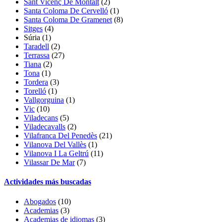
Sant Vicenç De Montalt
(2)
Santa Coloma De Cervelló
(1)
Santa Coloma De Gramenet
(8)
Sitges
(4)
Súria
(1)
Taradell
(2)
Terrassa
(27)
Tiana
(2)
Tona
(1)
Tordera
(3)
Torelló
(1)
Vallgorguina
(1)
Vic
(10)
Viladecans
(5)
Viladecavalls
(2)
Vilafranca Del Penedès
(21)
Vilanova Del Vallès
(1)
Vilanova I La Geltrú
(11)
Vilassar De Mar
(7)
Actividades más buscadas
Abogados
(10)
Academias
(3)
Academias de idiomas
(3)