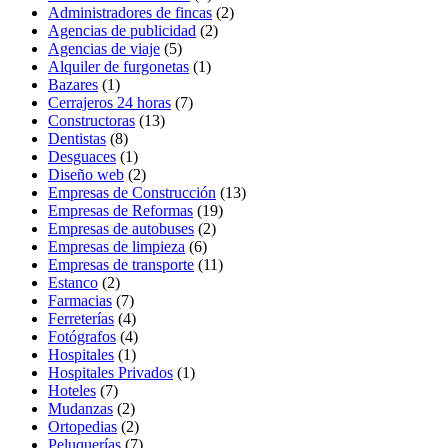
Administradores de fincas
(2)
Agencias de publicidad
(2)
Agencias de viaje
(5)
Alquiler de furgonetas
(1)
Bazares
(1)
Cerrajeros 24 horas
(7)
Constructoras
(13)
Dentistas
(8)
Desguaces
(1)
Diseño web
(2)
Empresas de Construcción
(13)
Empresas de Reformas
(19)
Empresas de autobuses
(2)
Empresas de limpieza
(6)
Empresas de transporte
(11)
Estanco
(2)
Farmacias
(7)
Ferreterías
(4)
Fotógrafos
(4)
Hospitales
(1)
Hospitales Privados
(1)
Hoteles
(7)
Mudanzas
(2)
Ortopedias
(2)
Peluquerías
(7)