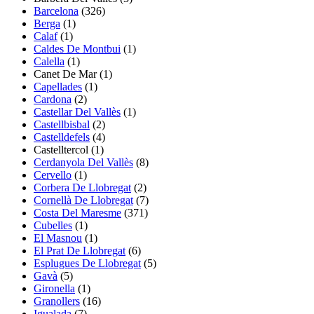
Barcelona
(326)
Berga
(1)
Calaf
(1)
Caldes De Montbui
(1)
Calella
(1)
Canet De Mar (1)
Capellades
(1)
Cardona
(2)
Castellar Del Vallès
(1)
Castellbisbal
(2)
Castelldefels
(4)
Castelltercol
(1)
Cerdanyola Del Vallès
(8)
Cervello
(1)
Corbera De Llobregat
(2)
Cornellà De Llobregat
(7)
Costa Del Maresme
(371)
Cubelles
(1)
El Masnou
(1)
El Prat De Llobregat
(6)
Esplugues De Llobregat
(5)
Gavà
(5)
Gironella
(1)
Granollers
(16)
Igualada
(7)