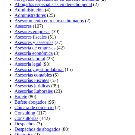
Abogados especialistas en derecho penal
(2)
Administración
(4)
Administradores
(25)
Asesoramiento en recursos humanos
(2)
Asesores
(107)
Asesores empresas
(39)
Asesores fiscales
(51)
Asesores y asesorías
(37)
Asesoría de empresas
(42)
Asesoría económica
(3)
Asesoría laboral
(23)
Asesoría legal
(98)
Asesoría y gestión laboral
(15)
Asesorías contables
(5)
Asesorías Fiscales
(53)
Asesorías jurídicas
(99)
Asesorías Laborales
(23)
Bufete
(80)
Bufete abogados
(96)
Cámara de comercio
(2)
Consulting
(117)
Consultorías
(142)
Despachos
(3)
Despachos de abogados
(80)
Divorcios
(2)