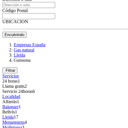
Código Postal
UBICACION
Encuéntralo
Empresas España
Gas natural
Lleida
Guissona
Filtrar
Servicios
24 horas
1
Llama gratis
2
Servicio 24horas
6
Localidad
Alfarràs
1
Balaguer
1
Bellvís
1
Lleida
17
Menarguens
4
Mollerussa
3