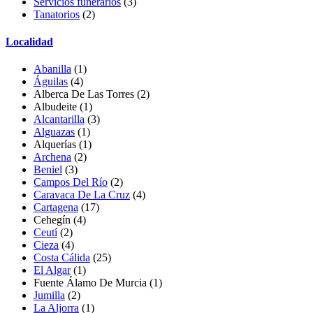
Servicios funerarios
(3)
Tanatorios
(2)
Localidad
Abanilla
(1)
Águilas
(4)
Alberca De Las Torres
(2)
Albudeite (1)
Alcantarilla
(3)
Alguazas
(1)
Alquerías
(1)
Archena
(2)
Beniel
(3)
Campos Del Río
(2)
Caravaca De La Cruz
(4)
Cartagena
(17)
Cehegín
(4)
Ceutí
(2)
Cieza
(4)
Costa Cálida
(25)
El Algar
(1)
Fuente Álamo De Murcia
(1)
Jumilla
(2)
La Aljorra
(1)