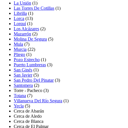
La Unión
(1)
Las Torres De Cotillas
(1)
Librilla
(1)
Lorca
(13)
Lorquí
(1)
Los Alcázares
(2)
Mazarrón
(2)
Molina De Segura
(5)
Mula
(7)
Murcia
(22)
Pliego
(1)
Pozo Estrecho
(1)
Puerto Lumbreras
(3)
San Ginés
(1)
San Javier
(5)
San Pedro Del Pinatar
(3)
Santomera
(2)
Torre - Pacheco
(3)
Totana
(7)
Villanueva Del Río Segura
(1)
Yecla
(5)
Cerca de Abarán
Cerca de Aledo
Cerca de Blanca
Cerca de El Palmar