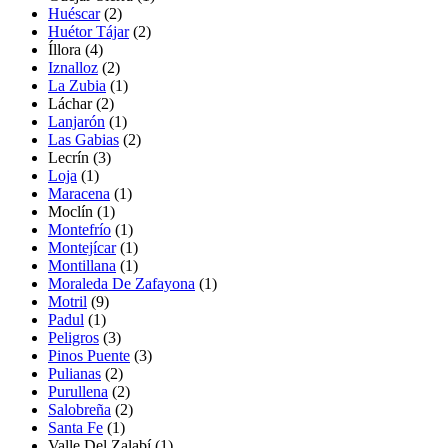
Huéscar
(2)
Huétor Tájar
(2)
Íllora
(4)
Iznalloz
(2)
La Zubia
(1)
Láchar
(2)
Lanjarón
(1)
Las Gabias
(2)
Lecrín
(3)
Loja
(1)
Maracena
(1)
Moclín
(1)
Montefrío
(1)
Montejícar
(1)
Montillana
(1)
Moraleda De Zafayona
(1)
Motril
(9)
Padul
(1)
Peligros
(3)
Pinos Puente
(3)
Pulianas
(2)
Purullena
(2)
Salobreña
(2)
Santa Fe
(1)
Valle Del Zalabí
(1)