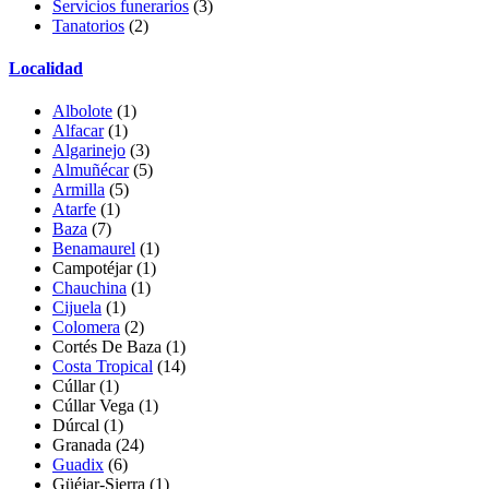
Servicios funerarios
(3)
Tanatorios
(2)
Localidad
Albolote
(1)
Alfacar
(1)
Algarinejo
(3)
Almuñécar
(5)
Armilla
(5)
Atarfe
(1)
Baza
(7)
Benamaurel
(1)
Campotéjar
(1)
Chauchina
(1)
Cijuela
(1)
Colomera
(2)
Cortés De Baza
(1)
Costa Tropical
(14)
Cúllar
(1)
Cúllar Vega
(1)
Dúrcal (1)
Granada
(24)
Guadix
(6)
Güéjar-Sierra
(1)