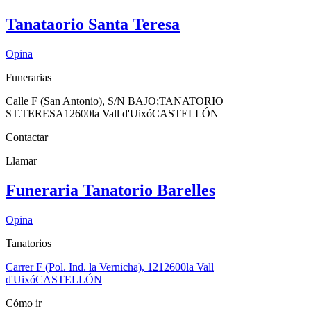
Tanataorio Santa Teresa
Opina
Funerarias
Calle F (San Antonio), S/N BAJO;TANATORIO
ST.TERESA
12600
la Vall d'Uixó
CASTELLÓN
Contactar
Llamar
Funeraria Tanatorio Barelles
Opina
Tanatorios
Carrer F (Pol. Ind. la Vernicha), 12
12600
la Vall
d'Uixó
CASTELLÓN
Cómo ir