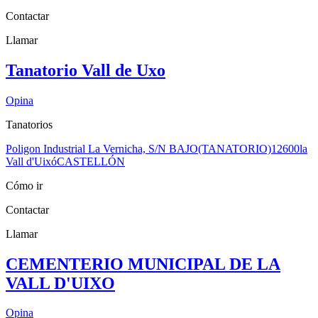
Contactar
Llamar
Tanatorio Vall de Uxo
Opina
Tanatorios
Poligon Industrial La Vernicha, S/N BAJO(TANATORIO)
12600
la
Vall d'Uixó
CASTELLÓN
Cómo ir
Contactar
Llamar
CEMENTERIO MUNICIPAL DE LA
VALL D'UIXO
Opina