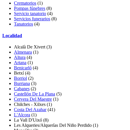
Crematorios
(1)
Pompas fúnebres
(8)
Servicio tanatorio
(4)
Servicios funerarios
(8)
Tanatorios
(4)
Localidad
Alcalà De Xivert
(3)
Almenara
(1)
Altura
(4)
Artana
(1)
Benicarló
(4)
Betxí
(4)
Borriol
(2)
Burriana
(3)
Cabanes
(2)
Castellón De La Plana
(5)
Cervera Del Maestre
(1)
Chilches - Xilxes
(1)
Costa Del Azahar
(41)
L'Alcora
(1)
La Vall D'Uixó (8)
Les Alqueries/Alquerías Del Niño Perdido
(1)