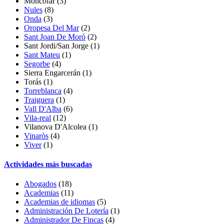
Moncófar
(3)
Nules
(8)
Onda
(3)
Oropesa Del Mar
(2)
Sant Joan De Moró
(2)
Sant Jordi/San Jorge
(1)
Sant Mateu
(1)
Segorbe
(4)
Sierra Engarcerán
(1)
Torás
(1)
Torreblanca
(4)
Traiguera
(1)
Vall D'Alba
(6)
Vila-real
(12)
Vilanova D'Alcolea
(1)
Vinaròs
(4)
Viver
(1)
Actividades más buscadas
Abogados
(18)
Academias
(11)
Academias de idiomas
(5)
Administración De Lotería
(1)
Administrador De Fincas
(4)