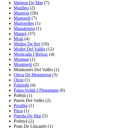
Malgrat De Mar
(7)
Manlleu
(2)
Manresa
(28)
Martorell
(7)
Martorelles
(1)
Matadepera
(1)
Mataró
(37)
Moià
(4)
Molins De Rei
(10)
Mollet Del Vallès
(12)
Montcada I Reixac
(4)
Montgat
(1)
Montmeló
(2)
Montornès Del Vallès
(1)
Olesa De Montserrat
(3)
Olost
(1)
Palafolls
(4)
Palau-Solità I Plegamans
(6)
Pallejà
(1)
Parets Del Vallès
(2)
Perafita
(1)
Piera
(1)
Pineda De Mar
(5)
Polinyà
(2)
Prats De Lluçanès
(1)