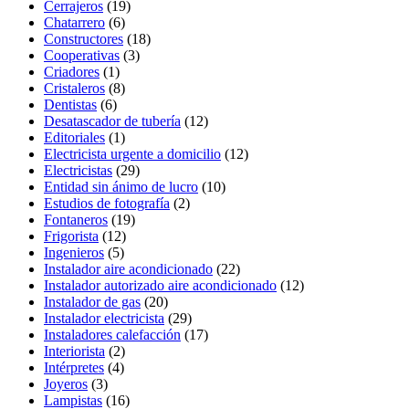
Cerrajeros
(19)
Chatarrero
(6)
Constructores
(18)
Cooperativas
(3)
Criadores
(1)
Cristaleros
(8)
Dentistas
(6)
Desatascador de tubería
(12)
Editoriales
(1)
Electricista urgente a domicilio
(12)
Electricistas
(29)
Entidad sin ánimo de lucro
(10)
Estudios de fotografía
(2)
Fontaneros
(19)
Frigorista
(12)
Ingenieros
(5)
Instalador aire acondicionado
(22)
Instalador autorizado aire acondicionado
(12)
Instalador de gas
(20)
Instalador electricista
(29)
Instaladores calefacción
(17)
Interiorista
(2)
Intérpretes
(4)
Joyeros
(3)
Lampistas
(16)