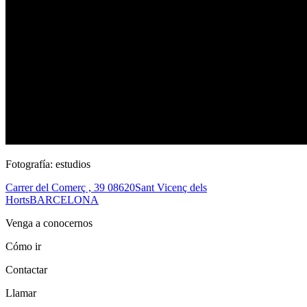
Fotografía: estudios
Carrer del Comerç , 39
08620
Sant Vicenç dels
Horts
BARCELONA
Venga a conocernos
Cómo ir
Contactar
Llamar