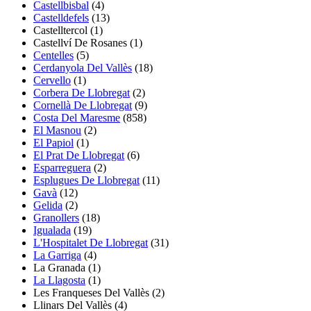
Castellbisbal
(4)
Castelldefels
(13)
Castelltercol
(1)
Castellví De Rosanes
(1)
Centelles
(5)
Cerdanyola Del Vallès
(18)
Cervello
(1)
Corbera De Llobregat
(2)
Cornellà De Llobregat
(9)
Costa Del Maresme
(858)
El Masnou
(2)
El Papiol
(1)
El Prat De Llobregat
(6)
Esparreguera
(2)
Esplugues De Llobregat
(11)
Gavà
(12)
Gelida
(2)
Granollers
(18)
Igualada
(19)
L'Hospitalet De Llobregat
(31)
La Garriga
(4)
La Granada
(1)
La Llagosta
(1)
Les Franqueses Del Vallès
(2)
Llinars Del Vallès
(4)