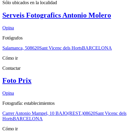
Sólo ubicados en la
localidad
Serveis Fotografics Antonio Molero
Opina
Fotógrafos
Salamanca, 5
08620
Sant Vicenç dels Horts
BARCELONA
Cómo ir
Contactar
Foto Prix
Opina
Fotografía: establecimientos
Carrer Antonio Mampel, 10 BAJO(REST.)
08620
Sant Vicenç dels
Horts
BARCELONA
Cómo ir